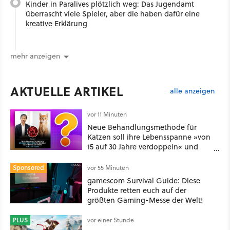
Kinder in Paralives plötzlich weg: Das Jugendamt
überrascht viele Spieler, aber die haben dafür eine
kreative Erklärung
mehr anzeigen
AKTUELLE ARTIKEL
alle anzeigen
vor 11 Minuten
Neue Behandlungsmethode für
Katzen soll ihre Lebensspanne »von
15 auf 30 Jahre verdoppeln« und
über 1.200 Kommentare setzen sich
kritisch damit auseinander
Sponsored
vor 55 Minuten
gamescom Survival Guide: Diese
Produkte retten euch auf der
größten Gaming-Messe der Welt!
PLUS
vor einer Stunde