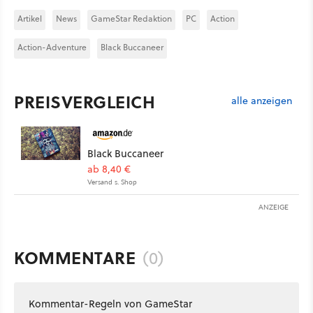
Artikel
News
GameStar Redaktion
PC
Action
Action-Adventure
Black Buccaneer
PREISVERGLEICH
alle anzeigen
Black Buccaneer
ab 8,40 €
Versand s. Shop
ANZEIGE
KOMMENTARE
(0)
Kommentar-Regeln von GameStar