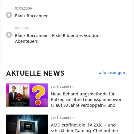
10.05.2006
Black Buccaneer
22.08.2005
Black Buccaneer - Erste Bilder des Voodoo-
Abenteuers
AKTUELLE NEWS
alle anzeigen
vor 6 Stunden
Neue Behandlungsmethode für
Katzen soll ihre Lebensspanne »von
15 auf 30 Jahre verdoppeln« und
über 1.200 Kommentare setzen sich
kritisch damit auseinander
vor 3 Stunden
AMD eröffnet die IFA 2026 – und
schickt den Gaming-Chef auf die