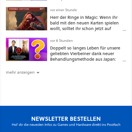
vor einer Stunde
Herr der Ringe in Magic: Wenn ihr
bald mit den neuen Karten spielen
wollt, solltet ihr schon jetzt auf
Duolingo Zwergisch pauken
vor 8 Stunden
Doppelt so langes Leben für unsere
geliebten Vierbeiner dank neuer
Behandlungsmethode aus Japan:
Der Blick auf über 1.200
Kommentare zeigt, dass es nicht so
mehr anzeigen
einfach ist
NEWSLETTER BESTELLEN
Hol' dir die neuesten Infos zu Games und Hardware direkt ins Postfach