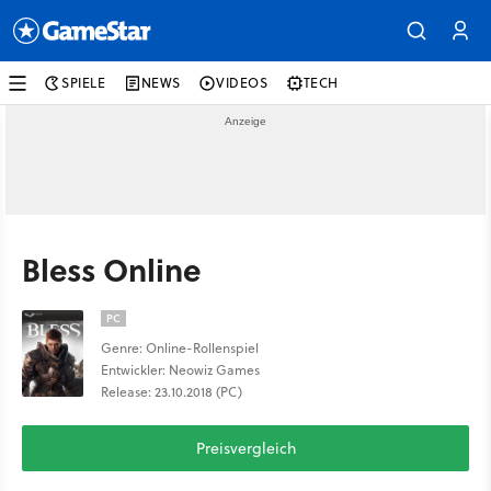
SPIELE
NEWS
VIDEOS
TECH
Bless Online
PC
Genre: Online-Rollenspiel
Entwickler: Neowiz Games
Release: 23.10.2018 (PC)
Preisvergleich