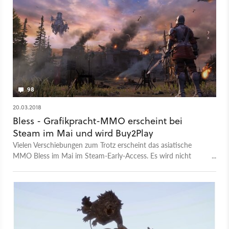
Kaufspiel ähnlich wie Guild Wars 2 oder The Elder Scrolls
Online verkauft. Und natürlich gibt es auch in Bless die
Möglichkeit noch viel Geld im Ingame-Shop für besondere
Items oder auch PvP-Schutz auszugeben. Denn Bless bietet
keine PvE-Server, auch wenn es natürlich viele KI-
Bedrohungen gibt, können andere Spieler fast immer ihre
Mitspieler angreifen. Dagegen kann man sich zeitweise mit
einem mit der Bezahlwährung Lumena käuflichen Schutz
98
wehren - bis zum Maximal-Level geht der Kauf auch mit
Ingame-Gold. Lumena kann man auch im Spiel selbst
20.03.2018
verdienen, es gibt aber ein Umwandellimit. Einen kleine
Bless - Grafikpracht-MMO erscheint bei
Ausblick auf die besonderen Skins und Reittiere der
Steam im Mai und wird Buy2Play
Gründerpakete liefert dieser Trailer zu Bless. Worum geht es
Vielen Verschiebungen zum Trotz erscheint das asiatische
bei Bless? Bless ist ein klassisches Online-Rollenspiel vom
MMO Bless im Mai im Steam-Early-Access. Es wird nicht
Entwickler Neowiz aus Südkorea. Dort war das MMO bereits
Free2Play und besitzt auch kein Abo-Modell.
ab 2016 online, konnte sich aber nicht halten und wurde
2017 wieder eingestellt, um komplett überarbeitet zu werden.
Auch der Release im Westen verzögerte sich von 2017 bis
jetzt. Eine große, kostenlose Beta für die westliche Version von
Bless gab es nicht, stattdessen geht das Spiel gleich in den
kostenpflichtigen Early Access auf Steam. Es gibt eine riesige