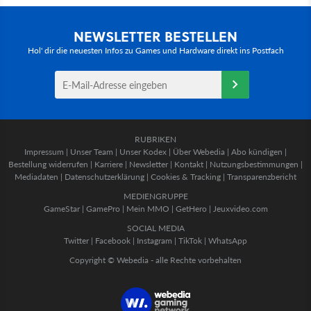
NEWSLETTER BESTELLEN
Hol' dir die neuesten Infos zu Games und Hardware direkt ins Postfach
RUBRIKEN
Impressum
|
Unser Team
|
Unser Kodex
|
Über Webedia
|
Abo kündigen
|
Bestellung widerrufen
|
Karriere
|
Newsletter
|
Kontakt
|
Nutzungsbestimmungen
|
Mediadaten
|
Datenschutzerklärung
|
Cookies & Tracking
|
Transparenzbericht
MEDIENGRUPPE
GameStar
|
GamePro
|
Mein MMO
|
GetHero
|
Jeuxvideo.com
SOCIAL MEDIA
Twitter
|
Facebook
|
Instagram
|
TikTok
|
WhatsApp
Copyright © Webedia - alle Rechte vorbehalten