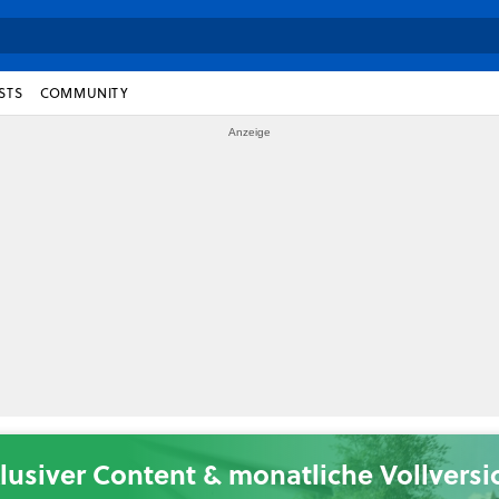
STS
COMMUNITY
lusiver Content & monatliche Vollvers