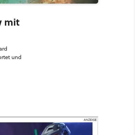
w mit
ard
ortet und