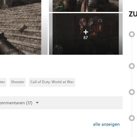
Z
87
ter
Shooter
Call of Duty: World at War
ommentaren (17)
alle anzeigen