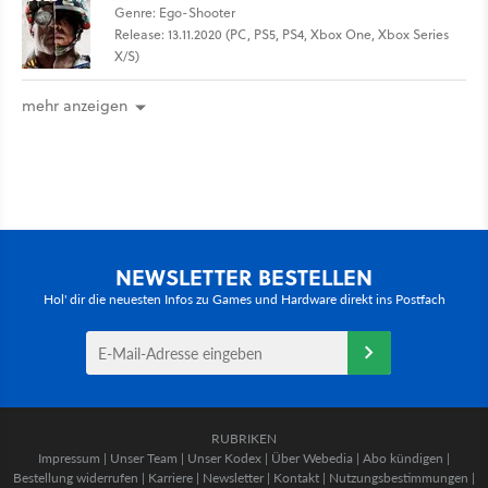
Genre: Ego-Shooter
Release: 13.11.2020 (PC, PS5, PS4, Xbox One, Xbox Series
X/S)
mehr anzeigen
NEWSLETTER BESTELLEN
Hol' dir die neuesten Infos zu Games und Hardware direkt ins Postfach
RUBRIKEN
Impressum
|
Unser Team
|
Unser Kodex
|
Über Webedia
|
Abo kündigen
|
Bestellung widerrufen
|
Karriere
|
Newsletter
|
Kontakt
|
Nutzungsbestimmungen
|