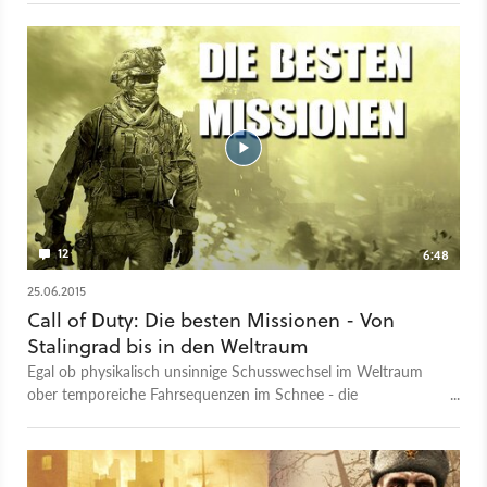
Interview. Ein wichtiges Element: Die Meinung der Fans.
12
6:48
25.06.2015
Call of Duty: Die besten Missionen - Von
Stalingrad bis in den Weltraum
Egal ob physikalisch unsinnige Schusswechsel im Weltraum
ober temporeiche Fahrsequenzen im Schnee - die
Storykampagne der Call-of-Duty-Spiele setzt stets auf fette
Action ohne großen Tiefgang. Wir stellen die zehn
unterhaltsamsten Solo-Missionen im Video vor.