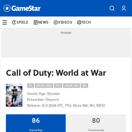
SPIELE
NEWS
VIDEOS
TECH
Call of Duty: World at War
PC
XBOX ONE
PS3
XBOX 360
WII
Genre: Ego-Shooter
Entwickler: Treyarch
Release: 13.11.2008 (PC, PS3, Xbox 360, Wii, NDS)
86
80
GameStar
Community