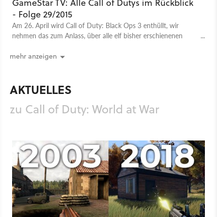
GameStar TV: Alle Call of Dutys im Rückblick
- Folge 29/2015
Am 26. April wird Call of Duty: Black Ops 3 enthüllt, wir
nehmen das zum Anlass, über alle elf bisher erschienenen
Serienteile zu sprechen. Sebastian Stange, Michael Obermeier
und Philipp Elsner erinnern sich, lästern und loben und am
mehr anzeigen
Ende haben sie den Salat: Die längste Folge GameStar TV aller
Zeiten. Uff!
AKTUELLES
zu Call of Duty: World at War