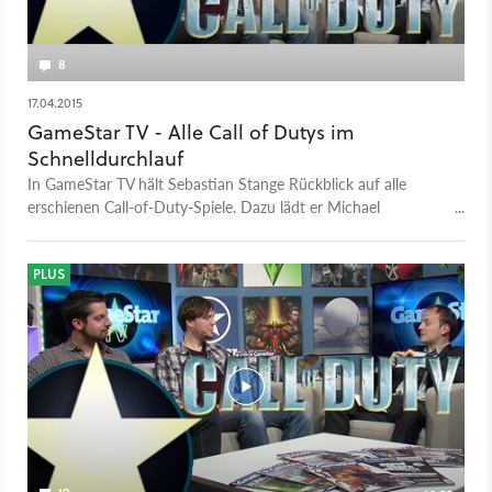
8
17.04.2015
GameStar TV - Alle Call of Dutys im
Schnelldurchlauf
In GameStar TV hält Sebastian Stange Rückblick auf alle
erschienen Call-of-Duty-Spiele. Dazu lädt er Michael
Obermeier und Philipp Elsner ein, um gemeinsam zu loben, zu
lästern und in Erinnerungen zu schwelgen.
PLUS