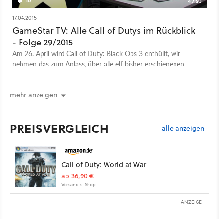
10
42:50
17.04.2015
GameStar TV: Alle Call of Dutys im Rückblick
- Folge 29/2015
Am 26. April wird Call of Duty: Black Ops 3 enthüllt, wir
nehmen das zum Anlass, über alle elf bisher erschienenen
Serienteile zu sprechen. Sebastian Stange, Michael Obermeier
und Philipp Elsner erinnern sich, lästern und loben und am
Ende haben sie den Salat: Die längste Folge GameStar TV aller
mehr anzeigen
Zeiten. Uff!
PREISVERGLEICH
alle anzeigen
Call of Duty: World at War
ab 36,90 €
Versand s. Shop
ANZEIGE