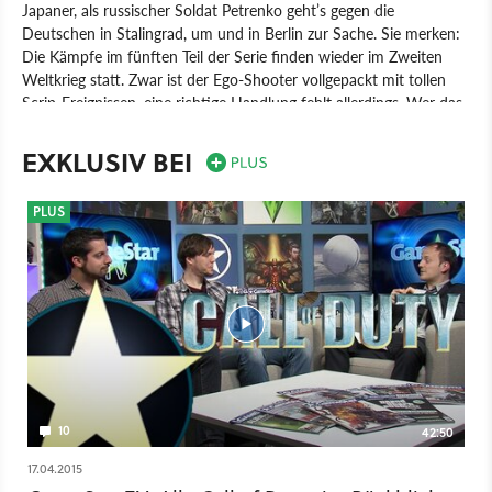
Japaner, als russischer Soldat Petrenko geht’s gegen die
Deutschen in Stalingrad, um und in Berlin zur Sache. Sie merken:
Die Kämpfe im fünften Teil der Serie finden wieder im Zweiten
Weltkrieg statt. Zwar ist der Ego-Shooter vollgepackt mit tollen
Scrip-Ereignissen, eine richtige Handlung fehlt allerdings. Wer das
verkraften kann, wird mit ca. 10 Stunden Brachial-Action belohnt,
die sich zudem auch im Koop spielen lässt.
EXKLUSIV BEI
Spiel
Nintendo DS
PC
PlayStation 2
PlayStation 3
Wii
PLUS
Xbox 360
Xbox One
Nintendo
10
42:50
17.04.2015