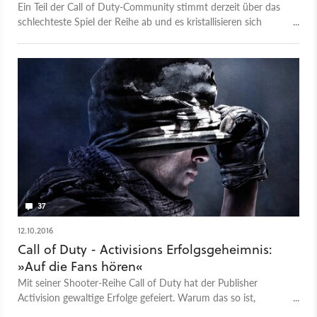
Ein Teil der Call of Duty-Community stimmt derzeit über das
schlechteste Spiel der Reihe ab und es kristallisieren sich
bereits nach einem Tag drei klare Gewinner — oder vielmehr
Verlierer — heraus.
37
12.10.2016
Call of Duty - Activisions Erfolgsgeheimnis:
»Auf die Fans hören«
Mit seiner Shooter-Reihe Call of Duty hat der Publisher
Activision gewaltige Erfolge gefeiert. Warum das so ist,
erklärte nun der Firmen-CEO Bobby Kotick in einem