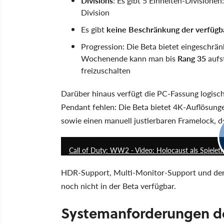
Divisions
: Es gibt 5 Einheiten-Divisione
Division
Es gibt
keine Beschränkung der verfügb
Progression: Die Beta bietet eingeschränk
Wochenende kann man bis
Rang 35
aufs
freizuschalten
Darüber hinaus verfügt die PC-Fassung logis
Pendant fehlen: Die Beta bietet 4K-Auflösung
sowie einen manuell justierbaren Framelock, de
Call of Duty: WW2 - Video: Holocaust als Spieleth
HDR-Support, Multi-Monitor-Support und der 
noch nicht in der Beta verfügbar.
Systemanforderungen d