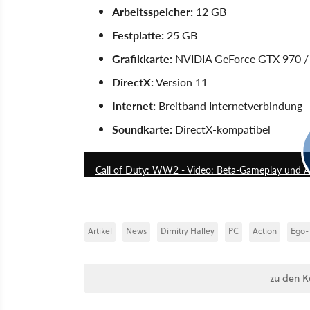
Arbeitsspeicher:
12 GB
Festplatte:
25 GB
Grafikkarte:
NVIDIA GeForce GTX 970 /
DirectX:
Version 11
Internet:
Breitband Internetverbindung
Soundkarte:
DirectX-kompatibel
Call of Duty: WW2 - Video: Beta-Gameplay und 
Artikel
News
Dimitry Halley
PC
Action
Ego-
zu den 