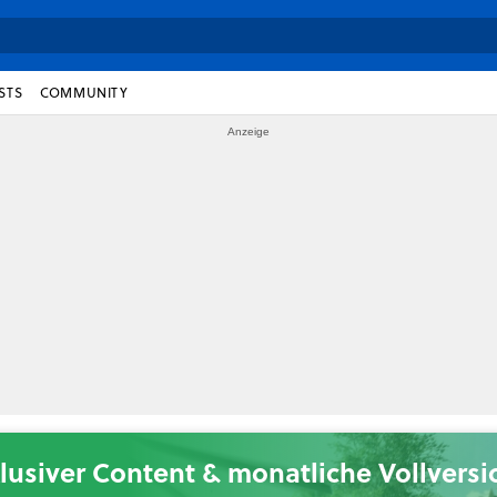
STS
COMMUNITY
lusiver Content & monatliche Vollvers