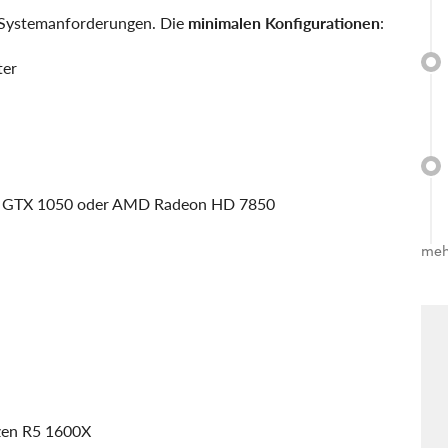
e Systemanforderungen. Die
minimalen Konfigurationen
:
ter
/ GTX 1050 oder AMD Radeon HD 7850
meh
zen R5 1600X