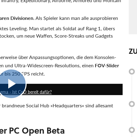
n: Infantry, Expeditionary, Airborne, Armored und Montain
aren Divisionen
. Als Spieler kann man alle ausprobieren
tes Leveling. Man startet als Soldat auf Rang 1, übers
tocken, um neue Waffen, Score-Streaks und Gadgets
Z
cherweise über Anpassungsoptionen, die dem Konsolen-
en und Ultra-Widescreen-Resolutions, einen
FOV-Slider
r bis 250 FPS reicht.
11:19
ema - Ist CoD bereit dafür?
brandneue Social Hub »Headquarters« sind allesamt
er PC Open Beta