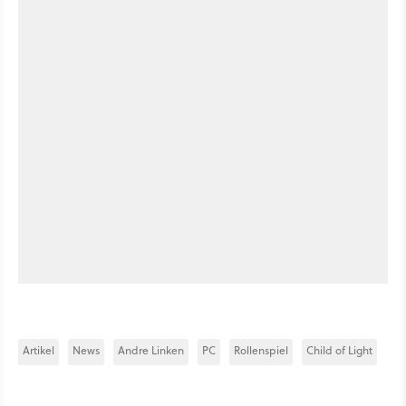
Artikel
News
Andre Linken
PC
Rollenspiel
Child of Light