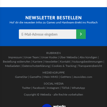
NEWSLETTER BESTELLEN
Hol' dir die neuesten Infos zu Games und Hardware direkt ins Postfach
RUBRIKEN
Impressum
|
Unser Team
|
Unser Kodex
|
Über Webedia
|
Abo kündigen
|
Bestellung widerrufen
|
Karriere
|
Newsletter
|
Kontakt
|
Nutzungsbestimmungen
|
Mediadaten
|
Datenschutzerklärung
|
Cookies & Tracking
|
Transparenzbericht
MEDIENGRUPPE
GameStar
|
GamePro
|
Mein MMO
|
GetHero
|
Jeuxvideo.com
SOCIAL MEDIA
Twitter
|
Facebook
|
Instagram
|
TikTok
|
WhatsApp
Copyright © Webedia - alle Rechte vorbehalten