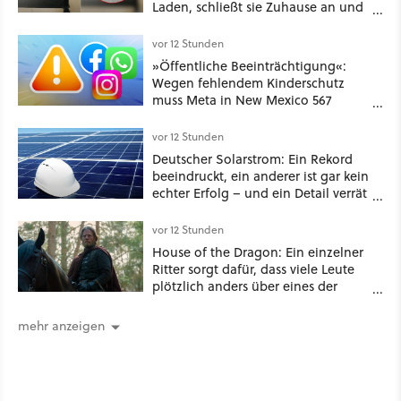
Laden, schließt sie Zuhause an und
schon hat er seine erste
funktionierende PlayStation [Best of
vor 12 Stunden
GameStar]
»Öffentliche Beeinträchtigung«:
Wegen fehlendem Kinderschutz
muss Meta in New Mexico 567
Millionen US-Dollar zahlen
vor 12 Stunden
Deutscher Solarstrom: Ein Rekord
beeindruckt, ein anderer ist gar kein
echter Erfolg – und ein Detail verrät
mehr über die Energiewende als
jede Zahl
vor 12 Stunden
House of the Dragon: Ein einzelner
Ritter sorgt dafür, dass viele Leute
plötzlich anders über eines der
umstrittensten Häuser von Game of
Thrones denken
mehr anzeigen