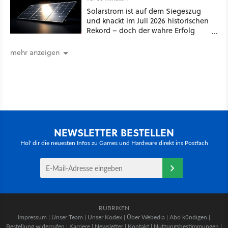
Solarstrom ist auf dem Siegeszug
und knackt im Juli 2026 historischen
Rekord – doch der wahre Erfolg
bleibt unsichtbar
mehr anzeigen
NEWSLETTER BESTELLEN
Hol' dir die neuesten Infos zu Games und Hardware direkt ins Postfach
RUBRIKEN
Impressum
|
Unser Team
|
Unser Kodex
|
Über Webedia
|
Abo kündigen
|
Bestellung widerrufen
|
Karriere
|
Newsletter
|
Kontakt
|
Nutzungsbestimmungen
|