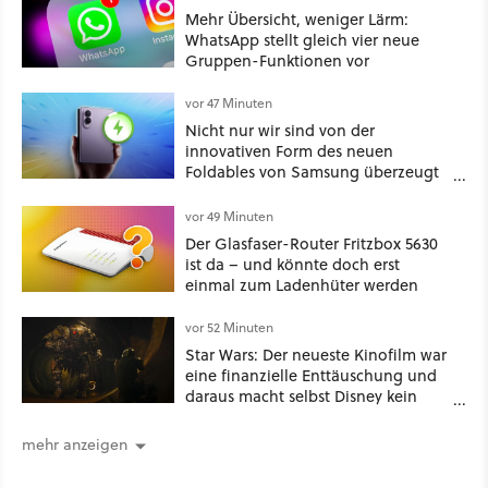
Mehr Übersicht, weniger Lärm:
WhatsApp stellt gleich vier neue
Gruppen-Funktionen vor
vor 47 Minuten
Nicht nur wir sind von der
innovativen Form des neuen
Foldables von Samsung überzeugt
– das Handy stellt gerade auch
neue Vorbesteller-Rekorde auf
vor 49 Minuten
Der Glasfaser-Router Fritzbox 5630
ist da – und könnte doch erst
einmal zum Ladenhüter werden
vor 52 Minuten
Star Wars: Der neueste Kinofilm war
eine finanzielle Enttäuschung und
daraus macht selbst Disney kein
Geheimnis
mehr anzeigen