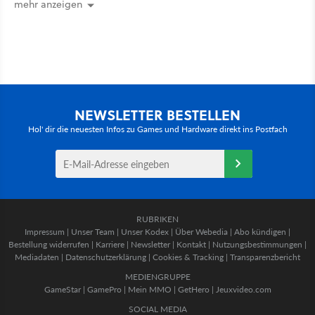
mehr anzeigen
NEWSLETTER BESTELLEN
Hol' dir die neuesten Infos zu Games und Hardware direkt ins Postfach
RUBRIKEN
Impressum
|
Unser Team
|
Unser Kodex
|
Über Webedia
|
Abo kündigen
|
Bestellung widerrufen
|
Karriere
|
Newsletter
|
Kontakt
|
Nutzungsbestimmungen
|
Mediadaten
|
Datenschutzerklärung
|
Cookies & Tracking
|
Transparenzbericht
MEDIENGRUPPE
GameStar
|
GamePro
|
Mein MMO
|
GetHero
|
Jeuxvideo.com
SOCIAL MEDIA