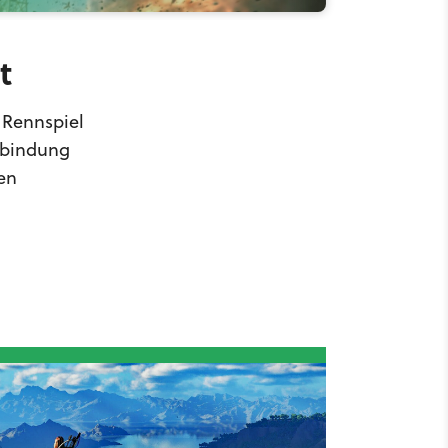
t
 Rennspiel
erbindung
en