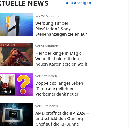
KTUELLE NEWS
alle anzeigen
vor 22 Minuten
Werbung auf der
PlayStation? Sony-
Stellenanzeigen zielen auf
Autos, Banken und
Mobilfunk
vor 51 Minuten
Herr der Ringe in Magic:
Wenn ihr bald mit den
neuen Karten spielen wollt,
solltet ihr schon jetzt auf
Duolingo Zwergisch pauken
vor 7 Stunden
Doppelt so langes Leben
für unsere geliebten
1
2
Vierbeiner dank neuer
Behandlungsmethode aus
Japan: Der Blick auf über
vor 11 Stunden
1.200 Kommentare zeigt,
AMD eröffnet die IFA 2026 –
dass es nicht so einfach ist
und schickt den Gaming-
1
Chef auf die KI-Bühne