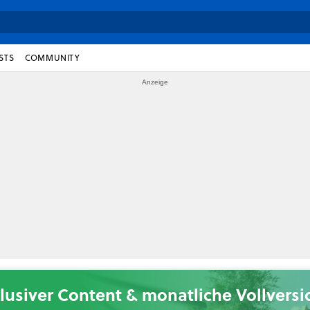
STS
COMMUNITY
lusiver Content & monatliche Vollvers