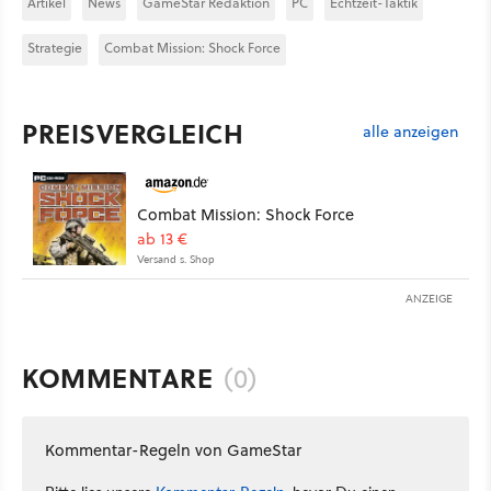
Artikel
News
GameStar Redaktion
PC
Echtzeit-Taktik
Strategie
Combat Mission: Shock Force
PREISVERGLEICH
alle anzeigen
Combat Mission: Shock Force
ab 13 €
Versand s. Shop
ANZEIGE
KOMMENTARE
(0)
Kommentar-Regeln von GameStar