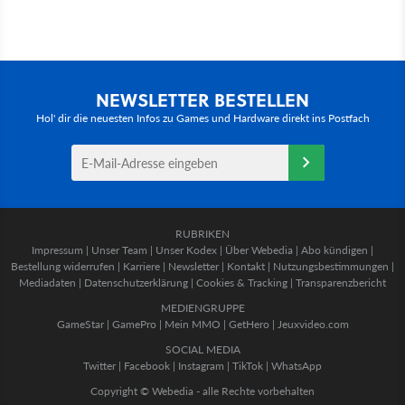
NEWSLETTER BESTELLEN
Hol' dir die neuesten Infos zu Games und Hardware direkt ins Postfach
RUBRIKEN
Impressum
|
Unser Team
|
Unser Kodex
|
Über Webedia
|
Abo kündigen
|
Bestellung widerrufen
|
Karriere
|
Newsletter
|
Kontakt
|
Nutzungsbestimmungen
|
Mediadaten
|
Datenschutzerklärung
|
Cookies & Tracking
|
Transparenzbericht
MEDIENGRUPPE
GameStar
|
GamePro
|
Mein MMO
|
GetHero
|
Jeuxvideo.com
SOCIAL MEDIA
Twitter
|
Facebook
|
Instagram
|
TikTok
|
WhatsApp
Copyright © Webedia - alle Rechte vorbehalten