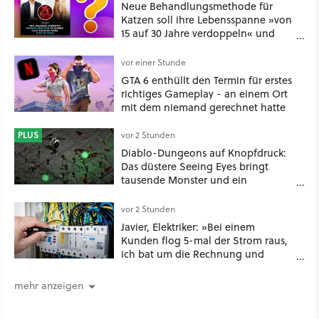
Neue Behandlungsmethode für
Katzen soll ihre Lebensspanne »von
15 auf 30 Jahre verdoppeln« und
über 1.200 Kommentare setzen sich
kritisch damit auseinander
vor einer Stunde
GTA 6 enthüllt den Termin für erstes
richtiges Gameplay - an einem Ort
mit dem niemand gerechnet hatte
PLUS
vor 2 Stunden
Diablo-Dungeons auf Knopfdruck:
Das düstere Seeing Eyes bringt
tausende Monster und ein
mächtiges Tool, das sogar D&D-
Spieler feuern
vor 2 Stunden
Javier, Elektriker: »Bei einem
Kunden flog 5-mal der Strom raus,
ich bat um die Rechnung und
entdeckte, dass er je nach Uhrzeit
eine unterschiedliche vertragliche
mehr anzeigen
Leistung hatte«