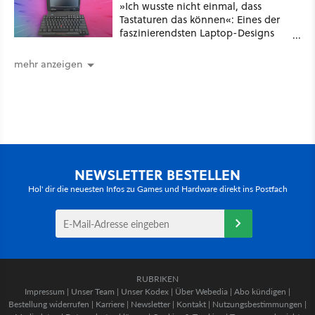
»Ich wusste nicht einmal, dass
Tastaturen das können«: Eines der
faszinierendsten Laptop-Designs
der 90er geht wieder viral
mehr anzeigen
NEWSLETTER BESTELLEN
Hol' dir die neuesten Infos zu Games und Hardware direkt ins Postfach
RUBRIKEN
Impressum
|
Unser Team
|
Unser Kodex
|
Über Webedia
|
Abo kündigen
|
Bestellung widerrufen
|
Karriere
|
Newsletter
|
Kontakt
|
Nutzungsbestimmungen
|