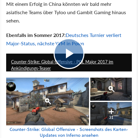
Mit einem Erfolg in China könnten wir bald mehr
asiatische Teams über Tyloo und Gambit Gaming hinaus
sehen.
Ebenfalls im Sommer 2017:
Deutsches Turnier verliert
Major-Status, nächste WM in Polen
0:47
Counter-Strike: Global Offensive - PGL Major 2017 im
Ankündigungs-Teaser
31
Counter-Strike: Global Offensive - Screenshots des Karten-
Updates von Inferno ansehen