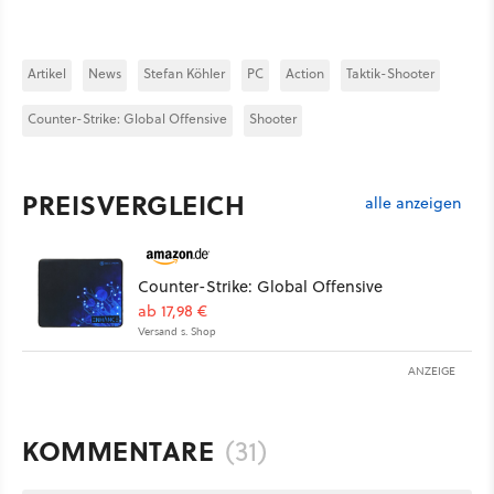
Artikel
News
Stefan Köhler
PC
Action
Taktik-Shooter
Counter-Strike: Global Offensive
Shooter
PREISVERGLEICH
alle anzeigen
Counter-Strike: Global Offensive
ab 17,98 €
Versand s. Shop
ANZEIGE
KOMMENTARE
(31)