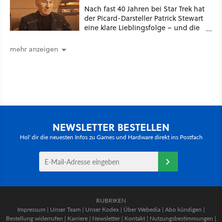
Nach fast 40 Jahren bei Star Trek hat
der Picard-Darsteller Patrick Stewart
eine klare Lieblingsfolge – und die
ist Familiensache
mehr anzeigen
NEWSLETTER BESTELLEN
Hol' dir die neuesten Infos zu Games und Hardware direkt ins Postfach
RUBRIKEN
Impressum
|
Unser Team
|
Unser Kodex
|
Über Webedia
|
Abo kündigen
|
Bestellung widerrufen
|
Karriere
|
Newsletter
|
Kontakt
|
Nutzungsbestimmungen
|