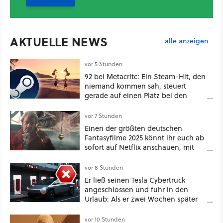
AKTUELLE NEWS
alle anzeigen
vor 5 Stunden
92 bei Metacritc: Ein Steam-Hit, den
niemand kommen sah, steuert
gerade auf einen Platz bei den
Game Awards zu
vor 7 Stunden
Einen der größten deutschen
Fantasyfilme 2025 könnt ihr euch ab
sofort auf Netflix anschauen, mit
dabei: ein Star aus Der Hobbit
vor 8 Stunden
Er ließ seinen Tesla Cybertruck
angeschlossen und fuhr in den
Urlaub: Als er zwei Wochen später
zurückkam, sprang der Truck nicht
mehr an [Best of GameStar]
vor 10 Stunden