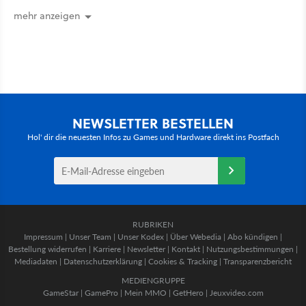
Seitenverhältnis seid ihr unterwegs?
mehr anzeigen
NEWSLETTER BESTELLEN
Hol' dir die neuesten Infos zu Games und Hardware direkt ins Postfach
RUBRIKEN
Impressum
|
Unser Team
|
Unser Kodex
|
Über Webedia
|
Abo kündigen
|
Bestellung widerrufen
|
Karriere
|
Newsletter
|
Kontakt
|
Nutzungsbestimmungen
|
Mediadaten
|
Datenschutzerklärung
|
Cookies & Tracking
|
Transparenzbericht
MEDIENGRUPPE
GameStar
|
GamePro
|
Mein MMO
|
GetHero
|
Jeuxvideo.com