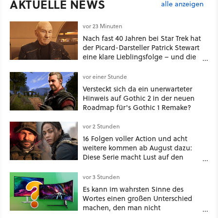
AKTUELLE NEWS
alle anzeigen
vor 23 Minuten
Nach fast 40 Jahren bei Star Trek hat
der Picard-Darsteller Patrick Stewart
eine klare Lieblingsfolge – und die
ist Familiensache
vor einer Stunde
Versteckt sich da ein unerwarteter
Hinweis auf Gothic 2 in der neuen
Roadmap für's Gothic 1 Remake?
vor 2 Stunden
16 Folgen voller Action und acht
weitere kommen ab August dazu:
Diese Serie macht Lust auf den
kommenden Call-of-Duty-Film
vor 3 Stunden
Es kann im wahrsten Sinne des
Wortes einen großen Unterschied
machen, den man nicht
unterschätzen sollte: Mit welchem