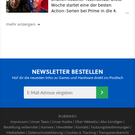
Woche startet eine der besten
Action-Serien bei Prime in die 4.
Staffel - unsere Streaming-Tipps
mehr anzeigen
NEWSLETTER BESTELLEN
Hol' dir die neuesten Infos zu Games und Hardware direkt ins Postfach
RUBRIKEN
Impressum
|
Unser Team
|
Unser Kodex
|
Über Webedia
|
Abo kündigen
|
Bestellung widerrufen
|
Karriere
|
Newsletter
|
Kontakt
|
Nutzungsbestimmungen
|
Mediadaten
|
Datenschutzerklärung
|
Cookies & Tracking
|
Transparenzbericht