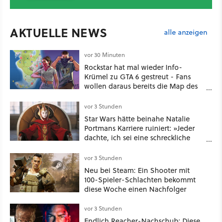
AKTUELLE NEWS
alle anzeigen
vor 30 Minuten
Rockstar hat mal wieder Info-
Krümel zu GTA 6 gestreut - Fans
wollen daraus bereits die Map des
kommenden Open-World-Hits
ablesen können
vor 3 Stunden
Star Wars hätte beinahe Natalie
Portmans Karriere ruiniert: »Jeder
dachte, ich sei eine schreckliche
Schauspielerin«
vor 3 Stunden
Neu bei Steam: Ein Shooter mit
100-Spieler-Schlachten bekommt
diese Woche einen Nachfolger
vor 3 Stunden
Endlich Reacher-Nachschub: Diese