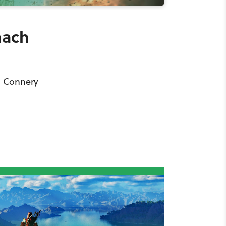
nach
n Connery