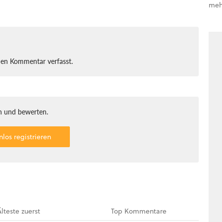
meh
nen Kommentar verfasst.
 und bewerten.
nlos registrieren
Älteste
zuerst
Top
Kommentare