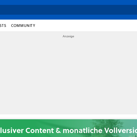
STS
COMMUNITY
lusiver Content & monatliche Vollvers