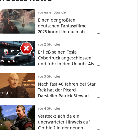
vor einer Stunde
Einen der größten
deutschen Fantasyfilme
2025 könnt ihr euch ab
sofort auf Netflix
anschauen, mit dabei: ein
vor 2 Stunden
Star aus Der Hobbit
Er ließ seinen Tesla
Cybertruck angeschlossen
79
4
und fuhr in den Urlaub: Als
er zwei Wochen später
zurückkam, sprang der
vor 3 Stunden
Truck nicht mehr an [Best of
Nach fast 40 Jahren bei Star
GameStar]
Trek hat der Picard-
11
1
Darsteller Patrick Stewart
eine klare Lieblingsfolge –
und die ist Familiensache
vor 4 Stunden
Versteckt sich da ein
unerwarteter Hinweis auf
7
Gothic 2 in der neuen
Roadmap für's Gothic 1