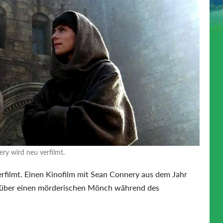
ry wird neu verfilmt.
rfilmt. Einen Kinofilm mit Sean Connery aus dem Jahr
te über einen mörderischen Mönch während des