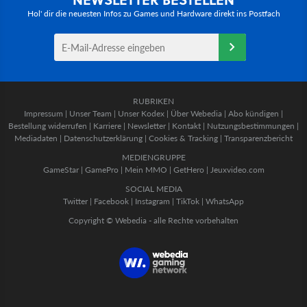
Hol' dir die neuesten Infos zu Games und Hardware direkt ins Postfach
RUBRIKEN
Impressum
|
Unser Team
|
Unser Kodex
|
Über Webedia
|
Abo kündigen
|
Bestellung widerrufen
|
Karriere
|
Newsletter
|
Kontakt
|
Nutzungsbestimmungen
|
Mediadaten
|
Datenschutzerklärung
|
Cookies & Tracking
|
Transparenzbericht
MEDIENGRUPPE
GameStar
|
GamePro
|
Mein MMO
|
GetHero
|
Jeuxvideo.com
SOCIAL MEDIA
Twitter
|
Facebook
|
Instagram
|
TikTok
|
WhatsApp
Copyright © Webedia - alle Rechte vorbehalten