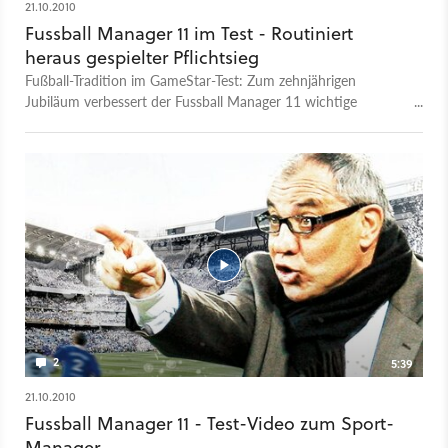
21.10.2010
Fussball Manager 11 im Test - Routiniert
heraus gespielter Pflichtsieg
Fußball-Tradition im GameStar-Test: Zum zehnjährigen
Jubiläum verbessert der Fussball Manager 11 wichtige
Kerndisziplinen wie Stärkesystem und Transfermarkt, bleibt
aber ansonsten ganz der Alte – im Guten (Bundesliga-
Atmosphäre) wie im Schlechten (Bugs).
2
5:39
21.10.2010
Fussball Manager 11 - Test-Video zum Sport-
Manager