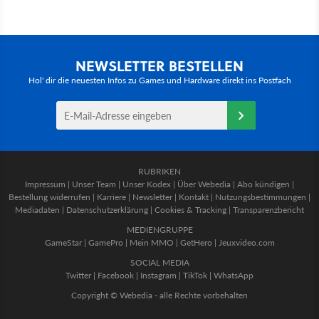
NEWSLETTER BESTELLEN
Hol' dir die neuesten Infos zu Games und Hardware direkt ins Postfach
RUBRIKEN
Impressum
|
Unser Team
|
Unser Kodex
|
Über Webedia
|
Abo kündigen
|
Bestellung widerrufen
|
Karriere
|
Newsletter
|
Kontakt
|
Nutzungsbestimmungen
|
Mediadaten
|
Datenschutzerklärung
|
Cookies & Tracking
|
Transparenzbericht
MEDIENGRUPPE
GameStar
|
GamePro
|
Mein MMO
|
GetHero
|
Jeuxvideo.com
SOCIAL MEDIA
Twitter
|
Facebook
|
Instagram
|
TikTok
|
WhatsApp
Copyright © Webedia - alle Rechte vorbehalten