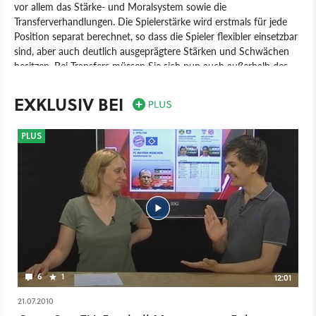
vor allem das Stärke- und Moralsystem sowie die
Transferverhandlungen. Die Spielerstärke wird erstmals für jede
Position separat berechnet, so dass die Spieler flexibler einsetzbar
sind, aber auch deutlich ausgeprägtere Stärken und Schwächen
besitzen. Bei Transfers müssen Sie sich nun auch außerhalb des
Transfersfenster um Ihre Wunschspieler bemühen. Großer
Schwachpunkt sind nach wie vor die hässlichen und oftmals
EXKLUSIV BEI
unlogischen Spielszenen.
Spiel
PC
Manager
Sport
Electronic Arts
Bright Future
PLUS
Fussball Manager 11
6
1
12:01
21.07.2010