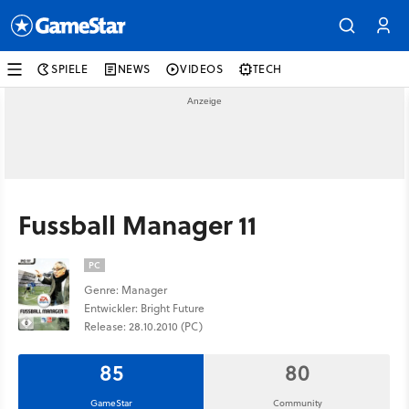
SPIELE
NEWS
VIDEOS
TECH
Fussball Manager 11
PC
Genre: Manager
Entwickler: Bright Future
Release: 28.10.2010 (PC)
85
80
GameStar
Community