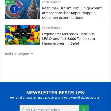
PLUS
vor 8 Stunden
Reanimal-DLC im Test: Ein gewohnt
atmosphärischer Appetithappen,
der einen extrem bitteren
Nachgeschmack hinterlässt
vor 10 Stunden
Legendärer Mercedes-Benz aus
LEGO und fast 3.000 Teilen zum
Hammerpreis im Sale!
mehr anzeigen
NEWSLETTER BESTELLEN
Hol' dir die neuesten Infos zu Games und Hardware direkt ins Postfach