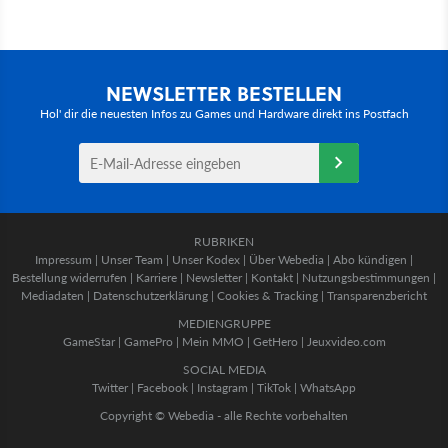
NEWSLETTER BESTELLEN
Hol' dir die neuesten Infos zu Games und Hardware direkt ins Postfach
RUBRIKEN
Impressum
|
Unser Team
|
Unser Kodex
|
Über Webedia
|
Abo kündigen
|
Bestellung widerrufen
|
Karriere
|
Newsletter
|
Kontakt
|
Nutzungsbestimmungen
|
Mediadaten
|
Datenschutzerklärung
|
Cookies & Tracking
|
Transparenzbericht
MEDIENGRUPPE
GameStar
|
GamePro
|
Mein MMO
|
GetHero
|
Jeuxvideo.com
SOCIAL MEDIA
Twitter
|
Facebook
|
Instagram
|
TikTok
|
WhatsApp
Copyright © Webedia - alle Rechte vorbehalten