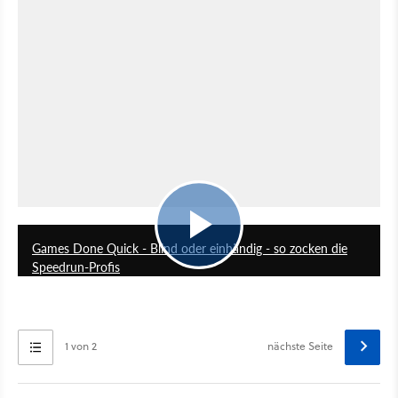
5:22
Games Done Quick - Blind oder einhändig - so zocken die
Speedrun-Profis
1 von 2
nächste Seite