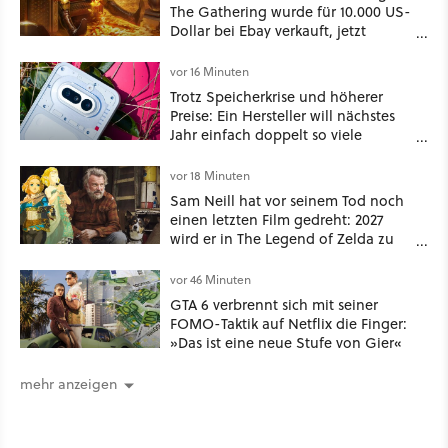
The Gathering wurde für 10.000 US-
Dollar bei Ebay verkauft, jetzt
bekommt es jeder viel günstiger
vor 16 Minuten
Trotz Speicherkrise und höherer
Preise: Ein Hersteller will nächstes
Jahr einfach doppelt so viele
Handymodelle in den Handel
bringen
vor 18 Minuten
Sam Neill hat vor seinem Tod noch
einen letzten Film gedreht: 2027
wird er in The Legend of Zelda zu
sehen sein
vor 46 Minuten
GTA 6 verbrennt sich mit seiner
FOMO-Taktik auf Netflix die Finger:
»Das ist eine neue Stufe von Gier«
mehr anzeigen