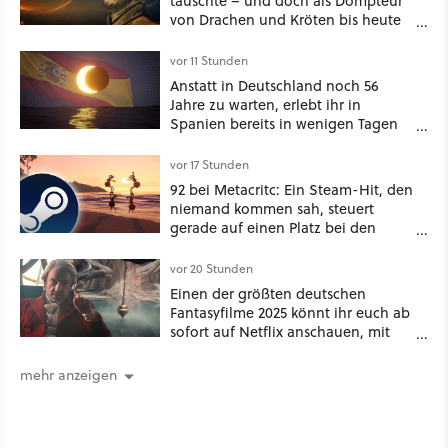
täuschte – und doch als Dompteur
von Drachen und Kröten bis heute
Recht behält [Best of GameStar]
vor 11 Stunden
Anstatt in Deutschland noch 56
Jahre zu warten, erlebt ihr in
Spanien bereits in wenigen Tagen
ein schattiges Sommer-Spektakel
vor 17 Stunden
92 bei Metacritc: Ein Steam-Hit, den
niemand kommen sah, steuert
gerade auf einen Platz bei den
Game Awards zu
vor 20 Stunden
Einen der größten deutschen
Fantasyfilme 2025 könnt ihr euch ab
sofort auf Netflix anschauen, mit
dabei: ein Star aus Der Hobbit
mehr anzeigen