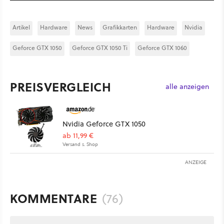
Artikel
Hardware
News
Grafikkarten
Hardware
Nvidia
Geforce GTX 1050
Geforce GTX 1050 Ti
Geforce GTX 1060
PREISVERGLEICH
alle anzeigen
Nvidia Geforce GTX 1050
ab 11,99 €
Versand s. Shop
ANZEIGE
KOMMENTARE
(76)