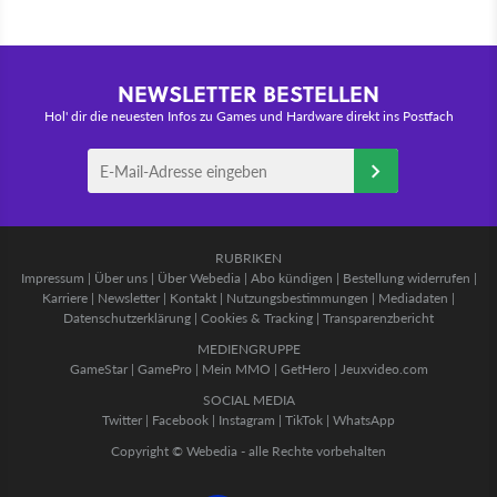
NEWSLETTER BESTELLEN
Hol' dir die neuesten Infos zu Games und Hardware direkt ins Postfach
RUBRIKEN
Impressum
|
Über uns
|
Über Webedia
|
Abo kündigen
|
Bestellung widerrufen
|
Karriere
|
Newsletter
|
Kontakt
|
Nutzungsbestimmungen
|
Mediadaten
|
Datenschutzerklärung
|
Cookies & Tracking
|
Transparenzbericht
MEDIENGRUPPE
GameStar
|
GamePro
|
Mein MMO
|
GetHero
|
Jeuxvideo.com
SOCIAL MEDIA
Twitter
|
Facebook
|
Instagram
|
TikTok
|
WhatsApp
Copyright © Webedia - alle Rechte vorbehalten