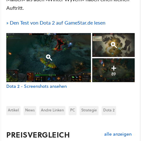
Auftritt.
» Den Test von Dota 2 auf GameStar.de lesen
89
Dota 2 - Screenshots ansehen
Artikel
News
Andre Linken
PC
Strategie
Dota 2
PREISVERGLEICH
alle anzeigen