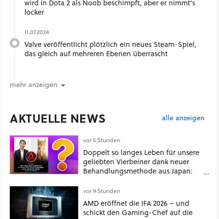
wird in Dota 2 als Noob beschimpft, aber er nimmt's
locker
11.07.2024
Valve veröffentlicht plötzlich ein neues Steam-Spiel,
das gleich auf mehreren Ebenen überrascht
mehr anzeigen
AKTUELLE NEWS
alle anzeigen
vor 5 Stunden
Doppelt so langes Leben für unsere
geliebten Vierbeiner dank neuer
Behandlungsmethode aus Japan:
Der Blick auf über 1.200
Kommentare zeigt, dass es nicht so
vor 9 Stunden
einfach ist
AMD eröffnet die IFA 2026 – und
schickt den Gaming-Chef auf die