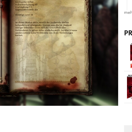
meh
P