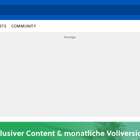
STS
COMMUNITY
lusiver Content & monatliche Vollvers