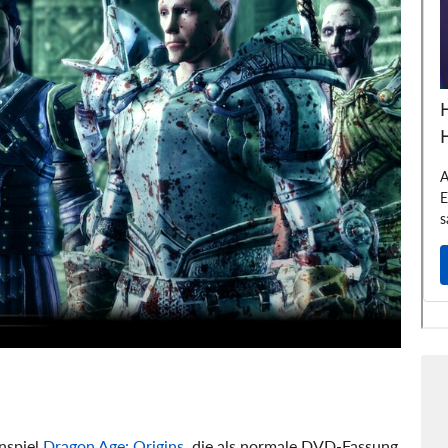
enspiel
Dragon Age: Origins
, die als normale DVD-Fassung