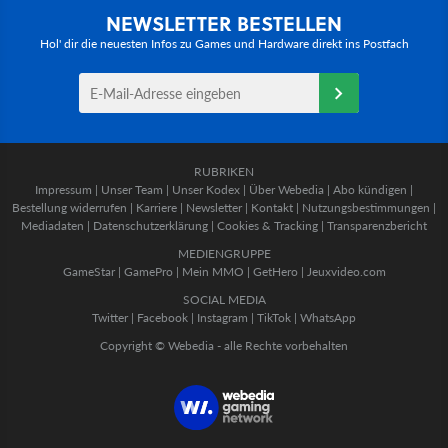
NEWSLETTER BESTELLEN
Hol' dir die neuesten Infos zu Games und Hardware direkt ins Postfach
RUBRIKEN
Impressum
|
Unser Team
|
Unser Kodex
|
Über Webedia
|
Abo kündigen
|
Bestellung widerrufen
|
Karriere
|
Newsletter
|
Kontakt
|
Nutzungsbestimmungen
|
Mediadaten
|
Datenschutzerklärung
|
Cookies & Tracking
|
Transparenzbericht
MEDIENGRUPPE
GameStar
|
GamePro
|
Mein MMO
|
GetHero
|
Jeuxvideo.com
SOCIAL MEDIA
Twitter
|
Facebook
|
Instagram
|
TikTok
|
WhatsApp
Copyright © Webedia - alle Rechte vorbehalten