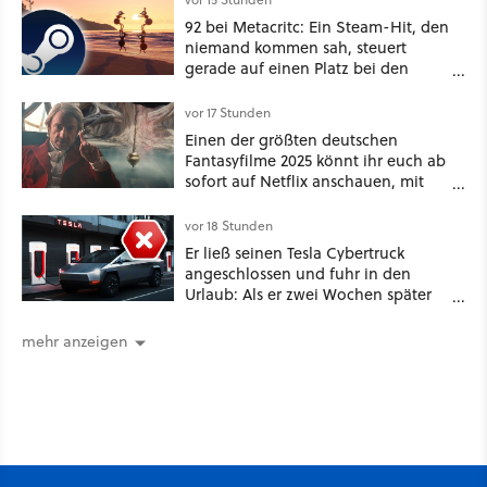
92 bei Metacritc: Ein Steam-Hit, den
niemand kommen sah, steuert
gerade auf einen Platz bei den
Game Awards zu
vor 17 Stunden
Einen der größten deutschen
Fantasyfilme 2025 könnt ihr euch ab
sofort auf Netflix anschauen, mit
dabei: ein Star aus Der Hobbit
vor 18 Stunden
Er ließ seinen Tesla Cybertruck
angeschlossen und fuhr in den
Urlaub: Als er zwei Wochen später
zurückkam, sprang der Truck nicht
mehr an [Best of GameStar]
mehr anzeigen