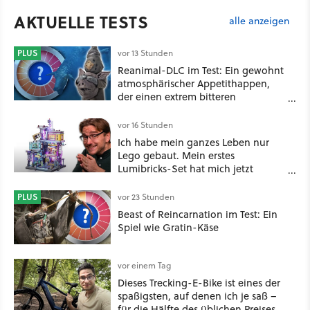
AKTUELLE TESTS
alle anzeigen
PLUS
vor 13 Stunden
Reanimal-DLC im Test: Ein gewohnt
atmosphärischer Appetithappen,
der einen extrem bitteren
Nachgeschmack hinterlässt
vor 16 Stunden
Ich habe mein ganzes Leben nur
Lego gebaut. Mein erstes
Lumibricks-Set hat mich jetzt
nachhaltig beeindruckt: Game
Stack im Test
PLUS
vor 23 Stunden
Beast of Reincarnation im Test: Ein
Spiel wie Gratin-Käse
vor einem Tag
Dieses Trecking-E-Bike ist eines der
spaßigsten, auf denen ich je saß –
für die Hälfte des üblichen Preises