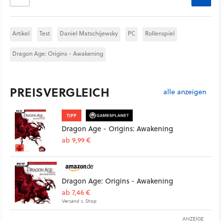
Artikel
Test
Daniel Matschijewsky
PC
Rollenspiel
Dragon Age: Origins - Awakening
PREISVERGLEICH
alle anzeigen
TIPP
Dragon Age - Origins: Awakening
ab 9,99 €
Dragon Age: Origins - Awakening
ab 7,46 €
Versand s. Shop
ANZEIGE