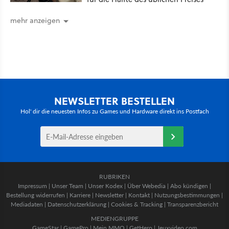
mehr anzeigen
NEWSLETTER BESTELLEN
Hol' dir die neuesten Infos zu Games und Hardware direkt ins Postfach
RUBRIKEN
Impressum
|
Unser Team
|
Unser Kodex
|
Über Webedia
|
Abo kündigen
|
Bestellung widerrufen
|
Karriere
|
Newsletter
|
Kontakt
|
Nutzungsbestimmungen
|
Mediadaten
|
Datenschutzerklärung
|
Cookies & Tracking
|
Transparenzbericht
MEDIENGRUPPE
GameStar
|
GamePro
|
Mein MMO
|
GetHero
|
Jeuxvideo.com