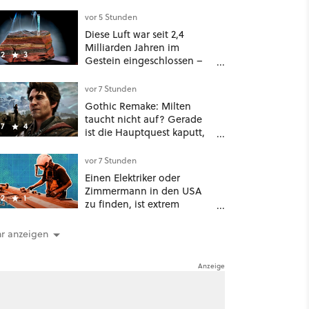
viele Einkäufe nur noch 14
Tage
vor 5 Stunden
Diese Luft war seit 2,4
Milliarden Jahren im
2
3
Gestein eingeschlossen –
jetzt könnt ihr sie atmen
vor 7 Stunden
Gothic Remake: Milten
taucht nicht auf? Gerade
7
4
ist die Hauptquest kaputt,
das könnt ihr tun
vor 7 Stunden
Einen Elektriker oder
Zimmermann in den USA
2
1
zu finden, ist extrem
schwierig: zu viele KI-
Rechenzentren
r anzeigen