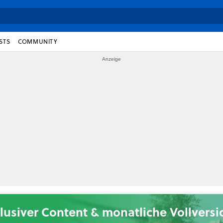
STS
COMMUNITY
lusiver Content & monatliche Vollvers