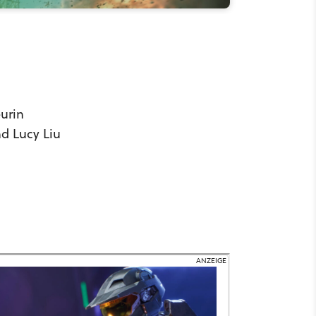
s
eurin
d Lucy Liu