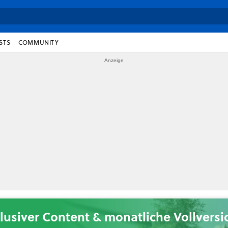
STS
COMMUNITY
lusiver Content & monatliche Vollvers