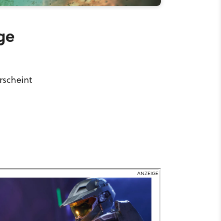
ge
rscheint