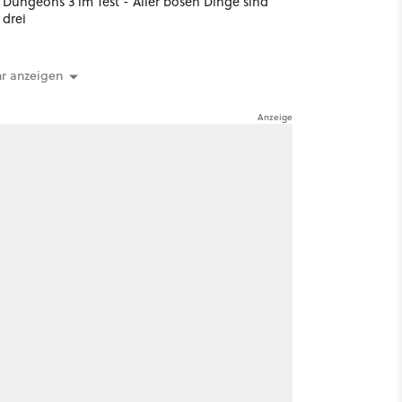
Dungeons 3 im Test - Aller bösen Dinge sind
drei
r anzeigen