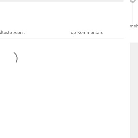
meh
Älteste
zuerst
Top
Kommentare