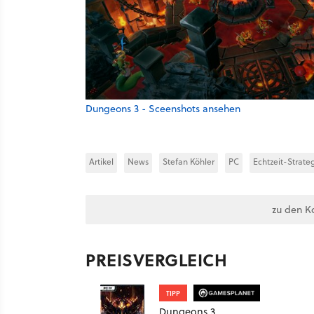
Dungeons 3 - Sceenshots ansehen
Artikel
News
Stefan Köhler
PC
Echtzeit-Strate
zu den K
PREISVERGLEICH
TIPP
Dungeons 3