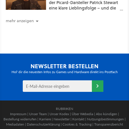
der Picard-Darsteller Patrick Stewart
eine klare Lieblingsfolge – und die
ist Familiensache
mehr anzeigen
NEWSLETTER BESTELLEN
Hol' dir die neuesten Infos zu Games und Hardware direkt ins Postfach
RUBRIKEN
Impressum
|
Unser Team
|
Unser Kodex
|
Über Webedia
|
Abo kündigen
|
Bestellung widerrufen
|
Karriere
|
Newsletter
|
Kontakt
|
Nutzungsbestimmungen
|
Mediadaten
|
Datenschutzerklärung
|
Cookies & Tracking
|
Transparenzbericht