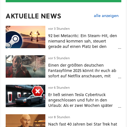
AKTUELLE NEWS
alle anzeigen
vor 3 Stunden
92 bei Metacritc: Ein Steam-Hit, den
niemand kommen sah, steuert
gerade auf einen Platz bei den
Game Awards zu
vor 5 Stunden
Einen der größten deutschen
Fantasyfilme 2025 könnt ihr euch ab
sofort auf Netflix anschauen, mit
dabei: ein Star aus Der Hobbit
vor 6 Stunden
Er ließ seinen Tesla Cybertruck
angeschlossen und fuhr in den
Urlaub: Als er zwei Wochen später
zurückkam, sprang der Truck nicht
mehr an [Best of GameStar]
vor 8 Stunden
Nach fast 40 Jahren bei Star Trek hat