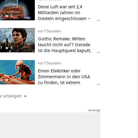
Diese Luft war seit 2,4
Milliarden Jahren im
2
3
Gestein eingeschlossen –
jetzt könnt ihr sie atmen
vor 7 Stunden
Gothic Remake: Milten
taucht nicht auf? Gerade
7
4
ist die Hauptquest kaputt,
das könnt ihr tun
vor 7 Stunden
Einen Elektriker oder
Zimmermann in den USA
2
1
zu finden, ist extrem
schwierig: zu viele KI-
Rechenzentren
r anzeigen