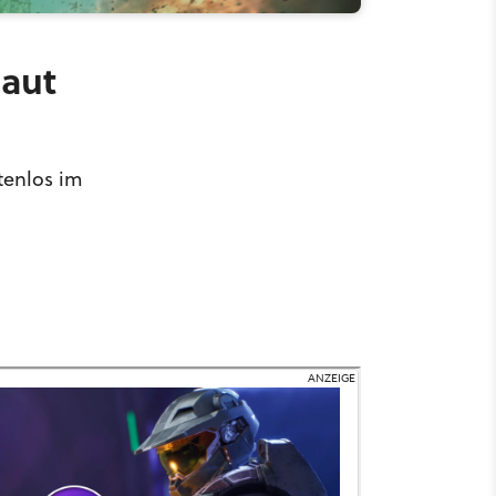
haut
tenlos im