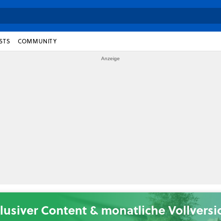
STS
COMMUNITY
lusiver Content & monatliche Vollvers