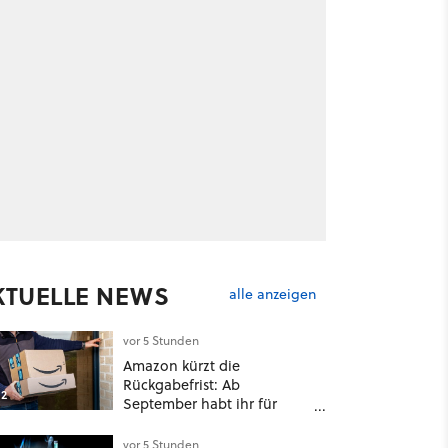
KTUELLE NEWS
alle anzeigen
vor 5 Stunden
Amazon kürzt die
Rückgabefrist: Ab
2
September habt ihr für
viele Einkäufe nur noch 14
Tage
vor 5 Stunden