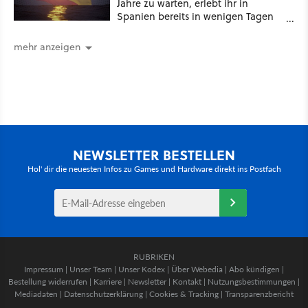
Jahre zu warten, erlebt ihr in
Spanien bereits in wenigen Tagen
ein schattiges Sommer-Spektakel
mehr anzeigen
NEWSLETTER BESTELLEN
Hol' dir die neuesten Infos zu Games und Hardware direkt ins Postfach
RUBRIKEN
Impressum
|
Unser Team
|
Unser Kodex
|
Über Webedia
|
Abo kündigen
|
Bestellung widerrufen
|
Karriere
|
Newsletter
|
Kontakt
|
Nutzungsbestimmungen
|
Mediadaten
|
Datenschutzerklärung
|
Cookies & Tracking
|
Transparenzbericht