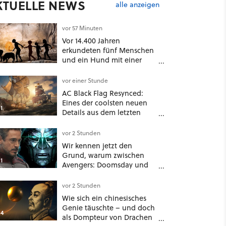
KTUELLE NEWS
alle anzeigen
vor 57 Minuten
Vor 14.400 Jahren
erkundeten fünf Menschen
und ein Hund mit einer
überraschend simplen
Methode eine tiefe Höhle
vor einer Stunde
und hinterließen Spuren
AC Black Flag Resynced:
für die Ewigkeit
Eines der coolsten neuen
1
Details aus dem letzten
Update steht gar nicht in
den Patch Notes
vor 2 Stunden
Wir kennen jetzt den
Grund, warum zwischen
1
Avengers: Doomsday und
Secret Wars kein anderer
Marvel-Film erscheint
vor 2 Stunden
Wie sich ein chinesisches
Genie täuschte – und doch
4
als Dompteur von Drachen