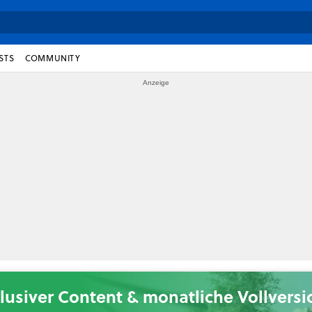
STS
COMMUNITY
lusiver Content & monatliche Vollvers