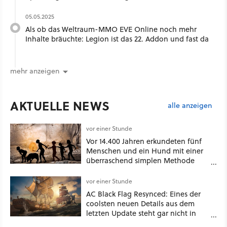
05.05.2025
Als ob das Weltraum-MMO EVE Online noch mehr
Inhalte bräuchte: Legion ist das 22. Addon und fast da
mehr anzeigen
AKTUELLE NEWS
alle anzeigen
vor einer Stunde
Vor 14.400 Jahren erkundeten fünf
Menschen und ein Hund mit einer
überraschend simplen Methode
eine tiefe Höhle und hinterließen
Spuren für die Ewigkeit
vor einer Stunde
AC Black Flag Resynced: Eines der
coolsten neuen Details aus dem
letzten Update steht gar nicht in
den Patch Notes