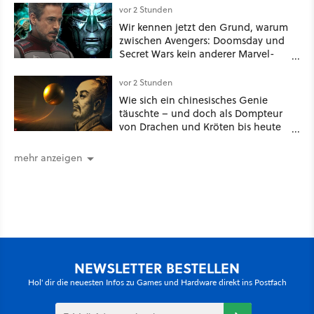
vor 2 Stunden
Wir kennen jetzt den Grund, warum
zwischen Avengers: Doomsday und
Secret Wars kein anderer Marvel-
Film erscheint
vor 2 Stunden
Wie sich ein chinesisches Genie
täuschte – und doch als Dompteur
von Drachen und Kröten bis heute
Recht behält [Best of GameStar]
mehr anzeigen
NEWSLETTER BESTELLEN
Hol' dir die neuesten Infos zu Games und Hardware direkt ins Postfach