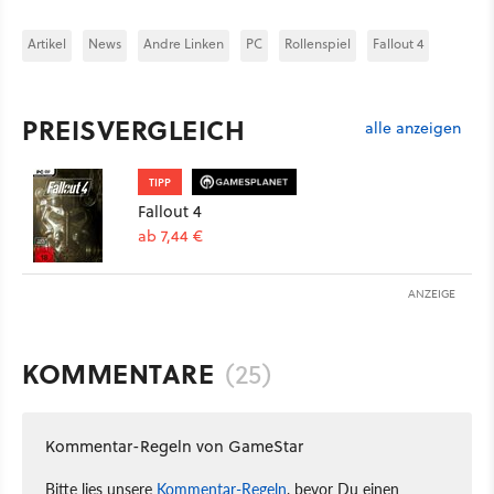
Artikel
News
Andre Linken
PC
Rollenspiel
Fallout 4
PREISVERGLEICH
alle anzeigen
TIPP
Fallout 4
ab 7,44 €
ANZEIGE
KOMMENTARE
(25)
Kommentar-Regeln von GameStar
Bitte lies unsere
Kommentar-Regeln
, bevor Du einen