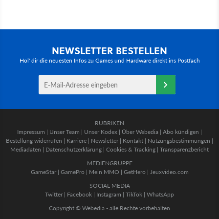
NEWSLETTER BESTELLEN
Hol' dir die neuesten Infos zu Games und Hardware direkt ins Postfach
RUBRIKEN
Impressum
|
Unser Team
|
Unser Kodex
|
Über Webedia
|
Abo kündigen
|
Bestellung widerrufen
|
Karriere
|
Newsletter
|
Kontakt
|
Nutzungsbestimmungen
|
Mediadaten
|
Datenschutzerklärung
|
Cookies & Tracking
|
Transparenzbericht
MEDIENGRUPPE
GameStar
|
GamePro
|
Mein MMO
|
GetHero
|
Jeuxvideo.com
SOCIAL MEDIA
Twitter
|
Facebook
|
Instagram
|
TikTok
|
WhatsApp
Copyright © Webedia - alle Rechte vorbehalten