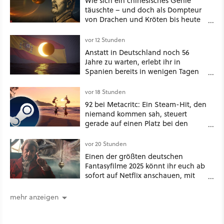
Wie sich ein chinesisches Genie
täuschte – und doch als Dompteur
von Drachen und Kröten bis heute
Recht behält [Best of GameStar]
vor 12 Stunden
Anstatt in Deutschland noch 56
Jahre zu warten, erlebt ihr in
Spanien bereits in wenigen Tagen
ein schattiges Sommer-Spektakel
vor 18 Stunden
92 bei Metacritc: Ein Steam-Hit, den
niemand kommen sah, steuert
gerade auf einen Platz bei den
Game Awards zu
vor 20 Stunden
Einen der größten deutschen
Fantasyfilme 2025 könnt ihr euch ab
sofort auf Netflix anschauen, mit
dabei: ein Star aus Der Hobbit
mehr anzeigen