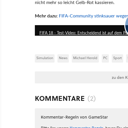
nicht mehr so leicht Gelb-Rot kassieren.
Mehr dazu
:
FIFA-Community stinksauer wege
FIFA 18 - Test-Video: Entscheidend ist auf dem Pla
Simulation
News
Michael Herold
PC
Sport
zu den 
KOMMENTARE
(2)
Kommentar-Regeln von GameStar
Bitte lies unsere
Kommentar-Regeln
, bevor Du ei