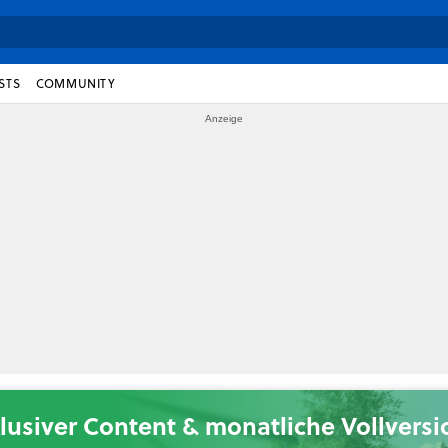
STS
COMMUNITY
lusiver Content & monatliche Vollvers