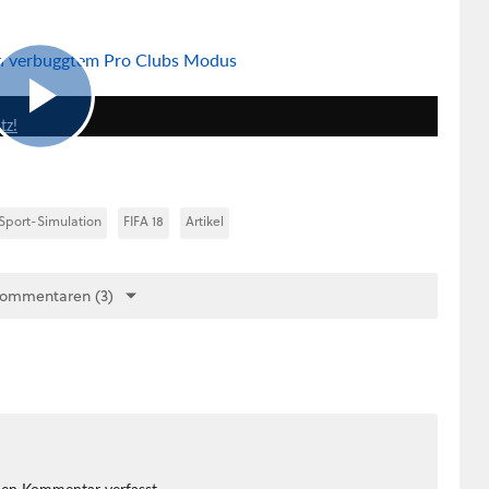
n verbuggtem Pro Clubs Modus
5:12
tz!
Sport-Simulation
FIFA 18
Artikel
Kommentaren (3)
nen Kommentar verfasst.