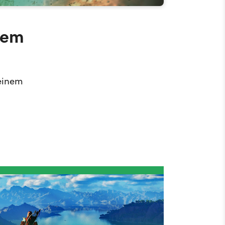
 dem
 einem