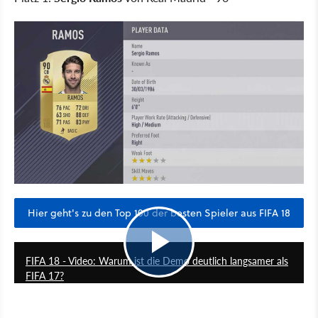
Hier geht's zu den Top 100 der besten Spieler aus FIFA 18
15:21
FIFA 18 - Video: Warum ist die Demo deutlich langsamer als
FIFA 17?