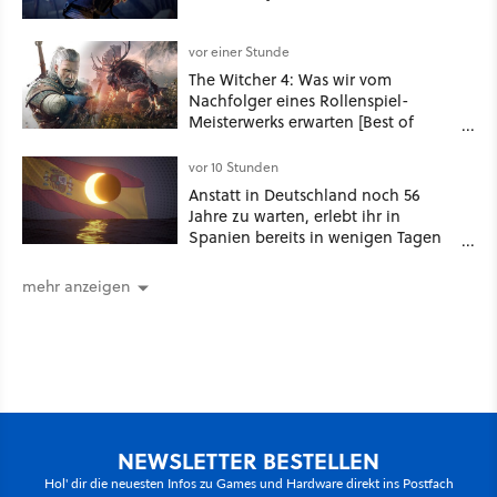
vor einer Stunde
The Witcher 4: Was wir vom
Nachfolger eines Rollenspiel-
Meisterwerks erwarten [Best of
GameStar]
vor 10 Stunden
Anstatt in Deutschland noch 56
Jahre zu warten, erlebt ihr in
Spanien bereits in wenigen Tagen
ein schattiges Sommer-Spektakel
mehr anzeigen
NEWSLETTER BESTELLEN
Hol' dir die neuesten Infos zu Games und Hardware direkt ins Postfach