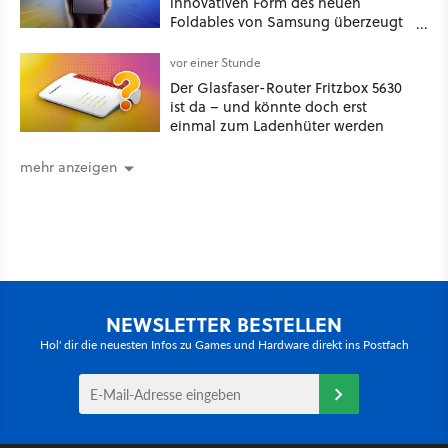
innovativen Form des neuen
Foldables von Samsung überzeugt
– das Handy stellt gerade auch
neue Vorbesteller-Rekorde auf
vor einer Stunde
Der Glasfaser-Router Fritzbox 5630
ist da – und könnte doch erst
einmal zum Ladenhüter werden
mehr anzeigen
NEWSLETTER BESTELLEN
Hol' dir die neuesten Infos zu Games und Hardware direkt ins Postfach