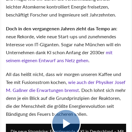
leichter Atomkerne kontrolliert Energie freisetzen,
beschäftigt Forscher und Ingenieure seit Jahrzehnten.
Doch in den vergangenen Jahren zieht das Tempo an
:
neue Rekorde, viele neue Start-ups und zunehmendes
Interesse von IT-Giganten. Sogar nahe München will ein
Unternehmen dank KI schon Anfang der 2030er
mit
seinem eigenen Entwurf ans Netz gehen
.
All das heißt nicht, dass wir morgen unseren Kaffee und
Tee mit Fusionsstrom kochen,
wie auch der Physiker Josef
M. Gaßner die Erwartungen bremst
. Doch lohnt sich mehr
denn je ein Blick auf die Grundprinzipien der Reaktoren,
die der Menschheit die größte Energierevolution seit
Bändigung des Feuers bescheren sollen.
1:03:53
Die neue Stromkrise: Energiewende & KI in Deutschland – Mit