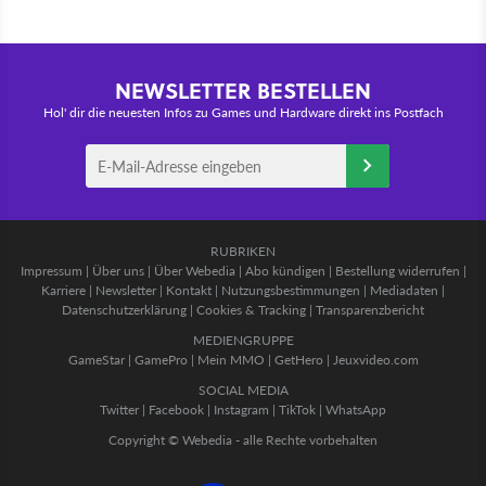
NEWSLETTER BESTELLEN
Hol' dir die neuesten Infos zu Games und Hardware direkt ins Postfach
RUBRIKEN
Impressum
|
Über uns
|
Über Webedia
|
Abo kündigen
|
Bestellung widerrufen
|
Karriere
|
Newsletter
|
Kontakt
|
Nutzungsbestimmungen
|
Mediadaten
|
Datenschutzerklärung
|
Cookies & Tracking
|
Transparenzbericht
MEDIENGRUPPE
GameStar
|
GamePro
|
Mein MMO
|
GetHero
|
Jeuxvideo.com
SOCIAL MEDIA
Twitter
|
Facebook
|
Instagram
|
TikTok
|
WhatsApp
Copyright © Webedia - alle Rechte vorbehalten