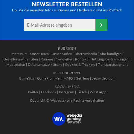
NEWSLETTER BESTELLEN
Hol' dir die neuesten Infos zu Games und Hardware direkt ins Postfach
RUBRIKEN
Impressum
|
Unser Team
|
Unser Kodex
|
Über Webedia
|
Abo kündigen
|
Bestellung widerrufen
|
Karriere
|
Newsletter
|
Kontakt
|
Nutzungsbestimmungen
|
Mediadaten
|
Datenschutzerklärung
|
Cookies & Tracking
|
Transparenzbericht
MEDIENGRUPPE
GameStar
|
GamePro
|
Mein MMO
|
GetHero
|
Jeuxvideo.com
SOCIAL MEDIA
Twitter
|
Facebook
|
Instagram
|
TikTok
|
WhatsApp
Copyright © Webedia - alle Rechte vorbehalten