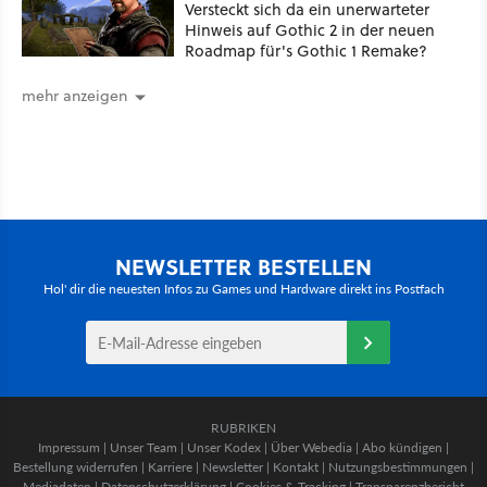
Versteckt sich da ein unerwarteter
Hinweis auf Gothic 2 in der neuen
Roadmap für's Gothic 1 Remake?
mehr anzeigen
NEWSLETTER BESTELLEN
Hol' dir die neuesten Infos zu Games und Hardware direkt ins Postfach
RUBRIKEN
Impressum
|
Unser Team
|
Unser Kodex
|
Über Webedia
|
Abo kündigen
|
Bestellung widerrufen
|
Karriere
|
Newsletter
|
Kontakt
|
Nutzungsbestimmungen
|
Mediadaten
|
Datenschutzerklärung
|
Cookies & Tracking
|
Transparenzbericht