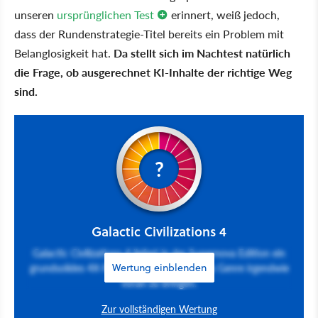
unseren
ursprünglichen Test
erinnert, weiß jedoch,
dass der Rundenstrategie-Titel bereits ein Problem mit
Belanglosigkeit hat.
Da stellt sich im Nachtest natürlich
die Frage, ob ausgerechnet KI-Inhalte der richtige Weg
sind.
?
Galactic Civilizations 4
Galactic Civilizations 4 liefert in der Supernova Edition ein
grundsolides 4X-Paket, ohne allerdings das Genre irgendwie
Wertung einblenden
voran zu bringen.
Zur vollständigen Wertung