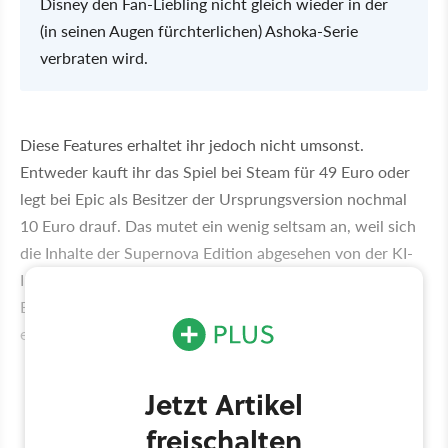
Disney den Fan-Liebling nicht gleich wieder in der
(in seinen Augen fürchterlichen) Ashoka-Serie
verbraten wird.
Diese Features erhaltet ihr jedoch nicht umsonst.
Entweder kauft ihr das Spiel bei Steam für 49 Euro oder
legt bei Epic als Besitzer der Ursprungsversion nochmal
10 Euro drauf. Das mutet ein wenig seltsam an, weil sich
die Inhalte der Supernova Edition abgesehen von der KI-
Integration eher wie ein großer Polishing-Patch anfühlen.
Einiges davon hätte wir nämlich schon zu Release
erwartet.
Jetzt Artikel
freischalten