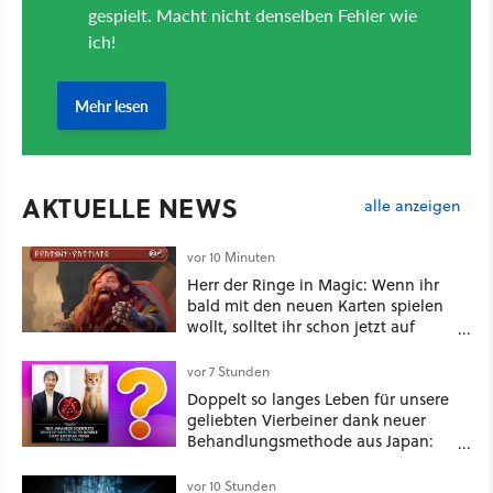
AKTUELLE NEWS
alle anzeigen
vor 10 Minuten
Herr der Ringe in Magic: Wenn ihr
bald mit den neuen Karten spielen
wollt, solltet ihr schon jetzt auf
Duolingo Zwergisch pauken
vor 7 Stunden
Doppelt so langes Leben für unsere
geliebten Vierbeiner dank neuer
Behandlungsmethode aus Japan:
Der Blick auf über 1.200
Kommentare zeigt, dass es nicht so
vor 10 Stunden