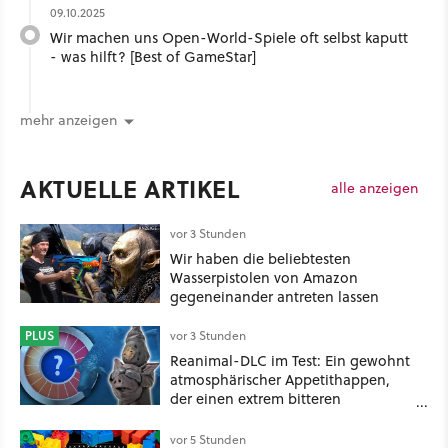
09.10.2025
Wir machen uns Open-World-Spiele oft selbst kaputt
- was hilft? [Best of GameStar]
mehr anzeigen
AKTUELLE ARTIKEL
alle anzeigen
vor 3 Stunden
Wir haben die beliebtesten
Wasserpistolen von Amazon
gegeneinander antreten lassen
PLUS
vor 3 Stunden
Reanimal-DLC im Test: Ein gewohnt
atmosphärischer Appetithappen,
der einen extrem bitteren
Nachgeschmack hinterlässt
vor 5 Stunden