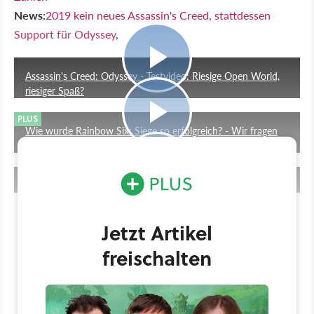
News:
2019 kein neues Assassin's Creed, stattdessen
Support für Odyssey
,
14:51
Assassin's Creed: Odyssey - Testvideo: Riesige Open World,
riesiger Spaß?
25:20
PLUS
Wie wurde Rainbow Six: Siege so erfolgreich? - Wir fragen
deutsche Top-Caster - GameStar TV
23:00
Fallout 4 - Test: Fallout oder Ausfall?
Jetzt Artikel
freischalten