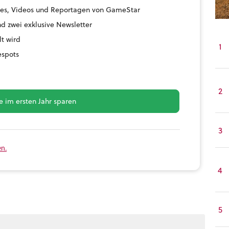
uides, Videos und Reportagen von GameStar
d zwei exklusive Newsletter
lt wird
1
espots
2
 im ersten Jahr sparen
3
en.
4
5