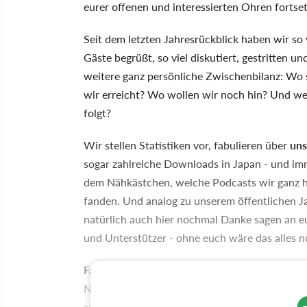
eurer offenen und interessierten Ohren fortse
Seit dem letzten Jahresrückblick haben wir so
Gäste begrüßt, so viel diskutiert, gestritten u
weitere ganz persönliche Zwischenbilanz: Wo 
wir erreicht? Wo wollen wir noch hin? Und wer
folgt?
Wir stellen Statistiken vor, fabulieren über
uns
sogar zahlreiche Downloads in Japan - und im
dem Nähkästchen, welche Podcasts wir ganz h
fanden. Und analog zu unserem öffentlichen 
natürlich auch hier nochmal Danke sagen an e
und Unterstützer - ohne euch wäre das alles nu
Falls ihr Wünsche für 2019 habt
: Schreibt sie
Nachrichten aufmerksam. Und sind gleichermaß
selbst kennt.