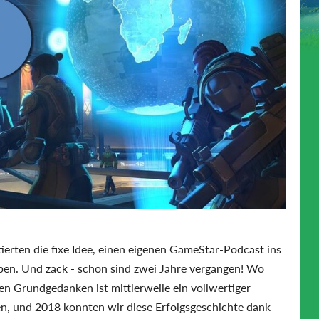
erten die fixe Idee, einen eigenen GameStar-Podcast ins
ben. Und zack - schon sind zwei Jahre vergangen! Wo
ren Grundgedanken ist mittlerweile ein vollwertiger
, und 2018 konnten wir diese Erfolgsgeschichte dank