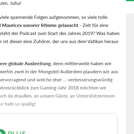
tzen. Juhu!
 viele spannende Folgen aufgenommen, so viele tolle
nd
Maurices sonorer Stimme gelauscht
- Zeit für eine
steht der Podcast zum Start des Jahres 2019? Was haben
 ist dieser eine Zuhörer, der uns aus dem Vatikan heraus
ere globale Ausbreitung
, denn mittlerweile haben wir
merhin zwei in der Mongolei! Außerdem plaudern wir aus
ervorragend und welche eher ... verbesserungswürdig
Jahresrückblick zum Gaming-Jahr 2018 möchten wir
uch da draußen, an unsere Gäste, an Unterstützerinnen
r halb so spaßig!
 uns gerne in die Kommentare. Wir verfolgen eure
en dankbar für Vorschläge oder coole Gäste, die ihr