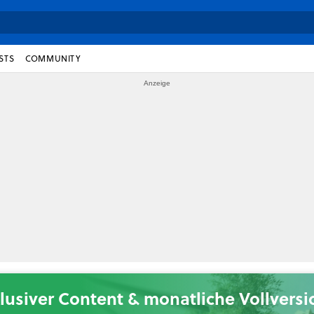
STS
COMMUNITY
lusiver Content & monatliche Vollvers