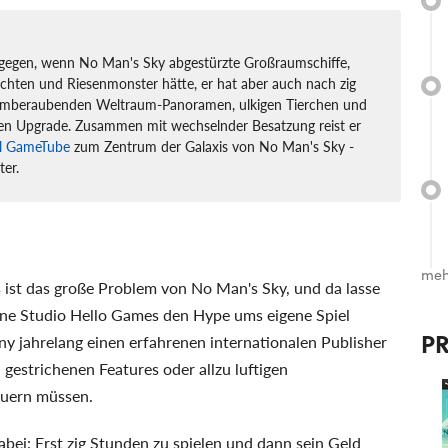
agegen, wenn No Man's Sky abgestürzte Großraumschiffe,
chten und Riesenmonster hätte, er hat aber auch nach zig
emberaubenden Weltraum-Panoramen, ulkigen Tierchen und
en Upgrade. Zusammen mit wechselnder Besatzung reist er
al GameTube
zum Zentrum der Galaxis von No Man's Sky -
ter.
meh
ist das große Problem von No Man's Sky, und da lasse
leine Studio Hello Games den Hype ums eigene Spiel
P
y jahrelang einen erfahrenen internationalen Publisher
i gestrichenen Features oder allzu luftigen
euern müssen.
abei: Erst zig Stunden zu spielen und dann sein Geld