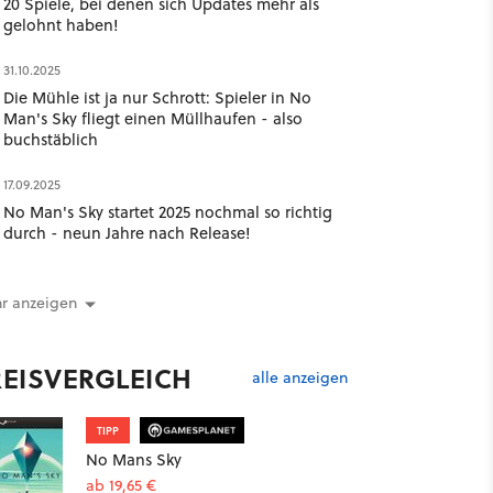
20 Spiele, bei denen sich Updates mehr als
gelohnt haben!
31.10.2025
Die Mühle ist ja nur Schrott: Spieler in No
Man's Sky fliegt einen Müllhaufen - also
buchstäblich
17.09.2025
No Man's Sky startet 2025 nochmal so richtig
durch - neun Jahre nach Release!
r anzeigen
REISVERGLEICH
alle anzeigen
TIPP
No Mans Sky
ab 19,65 €