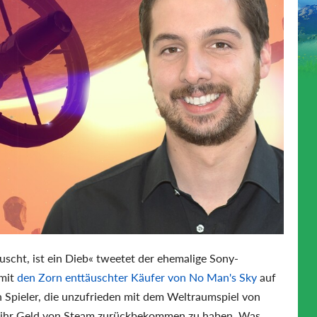
uscht, ist ein Dieb« tweetet der ehemalige Sony-
amit
den Zorn enttäuschter Käufer von No Man's Sky
auf
h Spieler, die unzufrieden mit dem Weltraumspiel von
eit ihr Geld von Steam zurückbekommen zu haben. Was