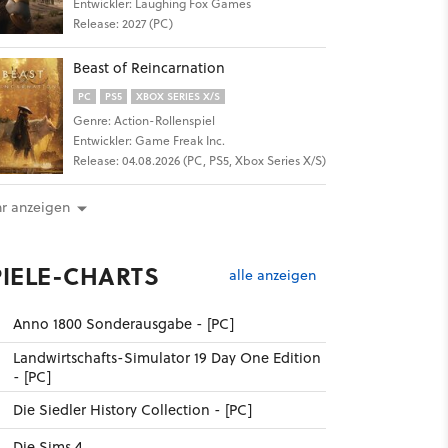
Entwickler: Laughing Fox Games
Release: 2027 (PC)
Beast of Reincarnation
PC
PS5
XBOX SERIES X/S
Genre: Action-Rollenspiel
Entwickler: Game Freak Inc.
Release: 04.08.2026 (PC, PS5, Xbox Series X/S)
r anzeigen
PIELE-CHARTS
alle anzeigen
Anno 1800 Sonderausgabe - [PC]
Landwirtschafts-Simulator 19 Day One Edition
- [PC]
Die Siedler History Collection - [PC]
Die Sims 4