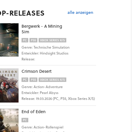
OP-RELEASES
alle anzeigen
Bergwerk - A Mining
Sim
PC
PS5
XBOX SERIES X/S
Genre: Technische Simulation
Entwickler: Hindsight Studios
Release:
Crimson Desert
PC
PS5
XBOX SERIES X/S
Genre: Action-Adventure
Entwickler: Pearl Abyss
Release: 19.03.2026 (PC, PS5, Xbox Series X/S)
End of Eden
PC
Genre: Action-Rollenspiel