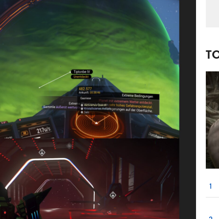
T
1
2