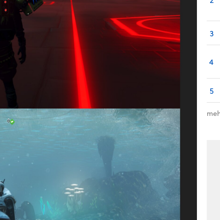
3
4
5
meh