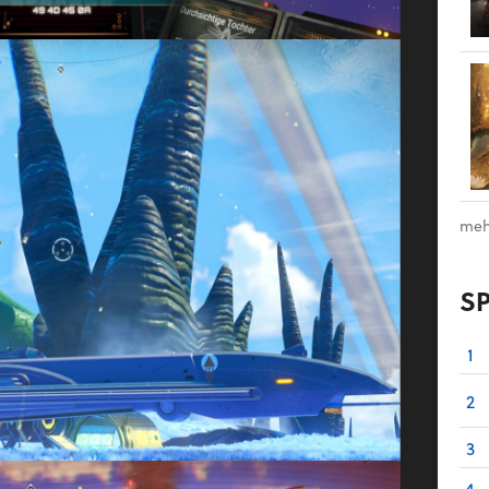
meh
S
1
2
3