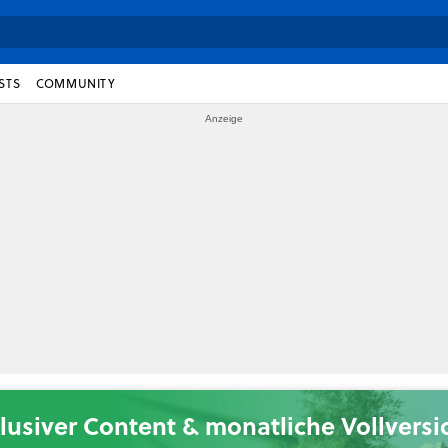
STS
COMMUNITY
lusiver Content & monatliche Vollvers