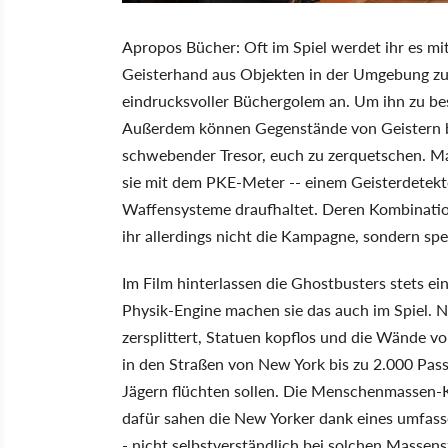
Apropos Bücher: Oft im Spiel werdet ihr es m
Geisterhand aus Objekten in der Umgebung zus
eindrucksvoller Büchergolem an. Um ihn zu be
Außerdem können Gegenstände von Geistern be
schwebender Tresor, euch zu zerquetschen. Ma
sie mit dem PKE-Meter -- einem Geisterdetekto
Waffensysteme draufhaltet. Deren Kombinatio
ihr allerdings nicht die Kampagne, sondern spe
Im Film hinterlassen die Ghostbusters stets e
Physik-Engine machen sie das auch im Spiel.
zersplittert, Statuen kopflos und die Wände 
in den Straßen von New York bis zu 2.000 Pass
Jägern flüchten sollen. Die Menschenmassen-K
dafür sahen die New Yorker dank eines umfass
- nicht selbstverständlich bei solchen Massen