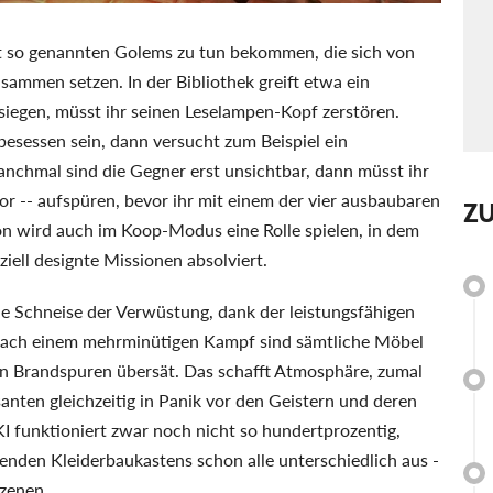
it so genannten Golems zu tun bekommen, die sich von
ammen setzen. In der Bibliothek greift etwa ein
siegen, müsst ihr seinen Leselampen-Kopf zerstören.
sessen sein, dann versucht zum Beispiel ein
nchmal sind die Gegner erst unsichtbar, dann müsst ihr
r -- aufspüren, bevor ihr mit einem der vier ausbaubaren
Z
n wird auch im Koop-Modus eine Rolle spielen, in dem
ziell designte Missionen absolviert.
ine Schneise der Verwüstung, dank der leistungsfähigen
 Nach einem mehrminütigen Kampf sind sämtliche Möbel
von Brandspuren übersät. Das schafft Atmosphäre, zumal
anten gleichzeitig in Panik vor den Geistern und deren
I funktioniert zwar noch nicht so hundertprozentig,
enden Kleiderbaukastens schon alle unterschiedlich aus -
szenen.