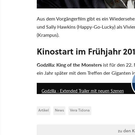
Aus dem Vorgängerfilm gibt es ein Wiedersehen
und Sally Hawkins (Happy-Go-Lucky) als Vivie
(Krampus).
Kinostart im Frühjahr 20
Godzilla: King of the Monsters
ist für den 22.
ein Jahr später mit dem Treffen der Giganten i
Godzilla - Extended Trailer mit neuen Szenen
Artikel
News
Vera Tidona
zu den 