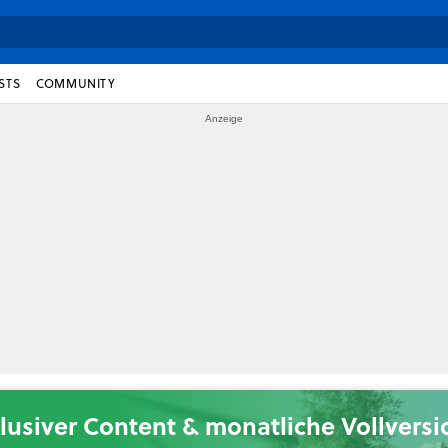
STS
COMMUNITY
lusiver Content & monatliche Vollvers