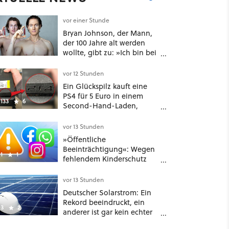
vor einer Stunde
Bryan Johnson, der Mann,
der 100 Jahre alt werden
wollte, gibt zu: »Ich bin bei
meiner Suche nach
Langlebigkeit zu weit
vor 12 Stunden
gegangen«
Ein Glückspilz kauft eine
PS4 für 5 Euro in einem
133
6
Second-Hand-Laden,
schließt sie Zuhause an und
schon hat er seine erste
vor 13 Stunden
funktionierende PlayStation
»Öffentliche
[Best of GameStar]
Beeinträchtigung«: Wegen
1
1
fehlendem Kinderschutz
muss Meta in New Mexico
567 Millionen US-Dollar
vor 13 Stunden
zahlen
Deutscher Solarstrom: Ein
Rekord beeindruckt, ein
3
2
anderer ist gar kein echter
Erfolg – und ein Detail