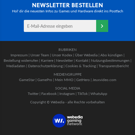
NEWSLETTER BESTELLEN
Hol' dir die neuesten Infos zu Games und Hardware direkt ins Postfach
RUBRIKEN
Impressum
|
Unser Team
|
Unser Kodex
|
Über Webedia
|
Abo kündigen
|
Bestellung widerrufen
|
Karriere
|
Newsletter
|
Kontakt
|
Nutzungsbestimmungen
|
Mediadaten
|
Datenschutzerklärung
|
Cookies & Tracking
|
Transparenzbericht
MEDIENGRUPPE
GameStar
|
GamePro
|
Mein MMO
|
GetHero
|
Jeuxvideo.com
SOCIAL MEDIA
Twitter
|
Facebook
|
Instagram
|
TikTok
|
WhatsApp
Copyright © Webedia - alle Rechte vorbehalten