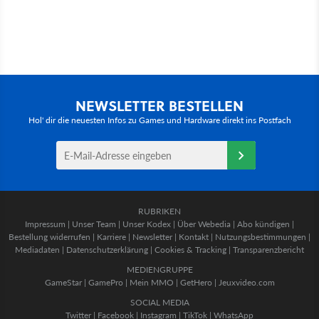
NEWSLETTER BESTELLEN
Hol' dir die neuesten Infos zu Games und Hardware direkt ins Postfach
RUBRIKEN
Impressum
|
Unser Team
|
Unser Kodex
|
Über Webedia
|
Abo kündigen
|
Bestellung widerrufen
|
Karriere
|
Newsletter
|
Kontakt
|
Nutzungsbestimmungen
|
Mediadaten
|
Datenschutzerklärung
|
Cookies & Tracking
|
Transparenzbericht
MEDIENGRUPPE
GameStar
|
GamePro
|
Mein MMO
|
GetHero
|
Jeuxvideo.com
SOCIAL MEDIA
Twitter
|
Facebook
|
Instagram
|
TikTok
|
WhatsApp