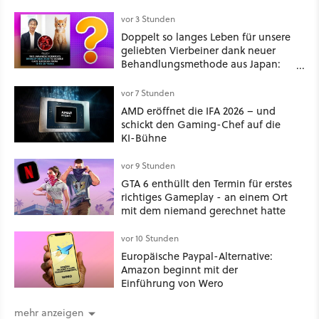
vor 3 Stunden
Doppelt so langes Leben für unsere
geliebten Vierbeiner dank neuer
Behandlungsmethode aus Japan:
Der Blick auf über 1.200
Kommentare zeigt, dass es nicht so
vor 7 Stunden
einfach ist
AMD eröffnet die IFA 2026 – und
schickt den Gaming-Chef auf die
KI-Bühne
vor 9 Stunden
GTA 6 enthüllt den Termin für erstes
richtiges Gameplay - an einem Ort
mit dem niemand gerechnet hatte
vor 10 Stunden
Europäische Paypal-Alternative:
Amazon beginnt mit der
Einführung von Wero
mehr anzeigen