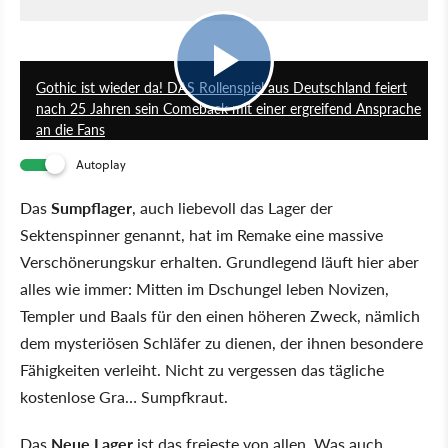
1:22
Gothic ist wieder da! DAS Rollenspiel aus Deutschland feiert
nach 25 Jahren sein Comeback mit einer ergreifend Ansprache
an die Fans
Autoplay
Das
Sumpflager
, auch liebevoll das Lager der
Sektenspinner genannt, hat im Remake eine massive
Verschönerungskur erhalten. Grundlegend läuft hier aber
alles wie immer: Mitten im Dschungel leben Novizen,
Templer und Baals für den einen höheren Zweck, nämlich
dem mysteriösen Schläfer zu dienen, der ihnen besondere
Fähigkeiten verleiht. Nicht zu vergessen das tägliche
kostenlose Gra… Sumpfkraut.
Das
Neue Lager
ist das freieste von allen. Was auch